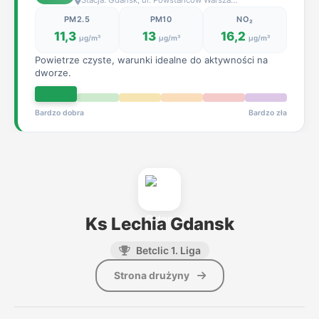
Stacja: Gdańsk, ul. Powstańców Warszawskich, 0,7 km
PM2.5
PM10
NO₂
11,3
13
16,2
µg/m³
µg/m³
µg/m³
Powietrze czyste, warunki idealne do aktywności na
dworze.
Bardzo dobra
Bardzo zła
Ks Lechia Gdansk
Betclic 1. Liga
Strona drużyny