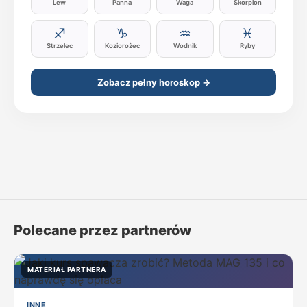
Lew
Panna
Waga
Skorpion
♐
♑
♒
♓
Strzelec
Koziorożec
Wodnik
Ryby
Zobacz pełny horoskop →
Polecane przez partnerów
MATERIAŁ PARTNERA
INNE