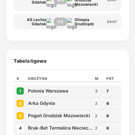
0:3
Grodzisk
Gdańsk
Mazowiecki
KS Lechia
Olimpia
1:3
04.07
Gdańsk
Grudziądz
Tabela ligowa
#
DRUŻYNA
M
PKT
Polonia Warszawa
1
3
7
Arka Gdynia
2
2
6
Pogoń Grodzisk Mazowiecki
3
2
6
Bruk-Bet Termalica Nieciecza
4
2
6