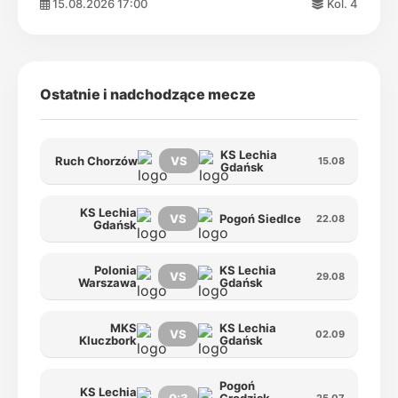
15.08.2026 17:00
Kol. 4
Ostatnie i nadchodzące mecze
KS Lechia
Ruch Chorzów
VS
15.08
Gdańsk
KS Lechia
VS
Pogoń Siedlce
22.08
Gdańsk
Polonia
KS Lechia
VS
29.08
Warszawa
Gdańsk
MKS
KS Lechia
VS
02.09
Kluczbork
Gdańsk
Pogoń
KS Lechia
25.07