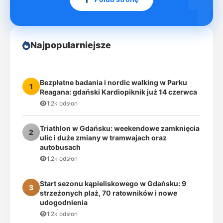
Najpopularniejsze
Bezpłatne badania i nordic walking w Parku
1
Reagana: gdański Kardiopiknik już 14 czerwca
1.2k odsłon
Triathlon w Gdańsku: weekendowe zamknięcia
2
ulic i duże zmiany w tramwajach oraz
autobusach
1.2k odsłon
Start sezonu kąpieliskowego w Gdańsku: 9
3
strzeżonych plaż, 70 ratowników i nowe
udogodnienia
1.2k odsłon