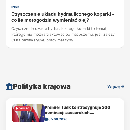
INNE
Czyszczenie układu hydraulicznego koparki -
co ile motogodzin wymieniać olej?
Czyszczenie układu hydraulicznego koparki to temat,
którego nie można traktować po macoszemu, jeśli zależy
Ci na bezawaryjnej pracy maszyny ...
Polityka krajowa
Więcej
Premier Tusk kontrasygnuje 200
▶ WIDEO
nominacji asesorskich.
Konstytucyjny spór z prezydentem
05.08.2026
Nawrockim