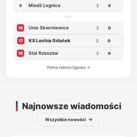
Miedź Legnica
5
2
4
···
Unia Skierniewice
16
2
0
KS Lechia Gdańsk
17
2
0
Stal Rzeszów
18
2
0
Pełna tabela ligowa →
Najnowsze wiadomości
Wszystkie nowości