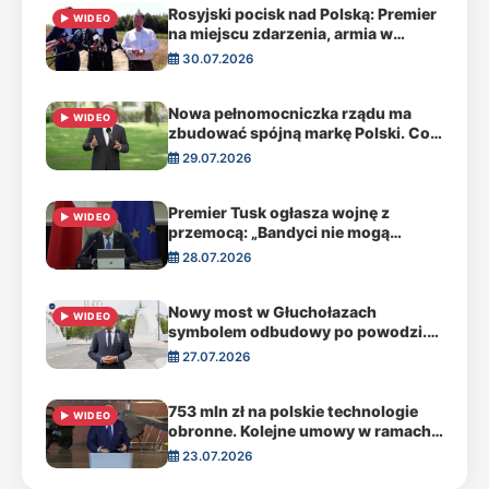
Rosyjski pocisk nad Polską: Premier
▶ WIDEO
na miejscu zdarzenia, armia w
gotowości do zestrzelenia
30.07.2026
Nowa pełnomocniczka rządu ma
▶ WIDEO
zbudować spójną markę Polski. Co
to oznacza dla Gdańska?
29.07.2026
Premier Tusk ogłasza wojnę z
▶ WIDEO
przemocą: „Bandyci nie mogą
dyktować zasad”
28.07.2026
Nowy most w Głuchołazach
▶ WIDEO
symbolem odbudowy po powodzi.
Rząd przeznaczył 11 mld zł na
27.07.2026
pomoc poszkodowanym
753 mln zł na polskie technologie
▶ WIDEO
obronne. Kolejne umowy w ramach
programu PERUN
23.07.2026