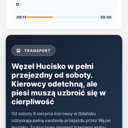
0
%
katalog
05:11
20:30
firm
TRANSPORT
Węzeł Hucisko w pełni
przejezdny od soboty.
Kierowcy odetchną, ale
piesi muszą uzbroić się w
cierpliwość
Od soboty 8 sierpnia kierowcy w Gdańsku
odzyskają pełną swobodę przejazdu przez Węzeł
Hucisko. To kluczowy moment trzeciego etapu