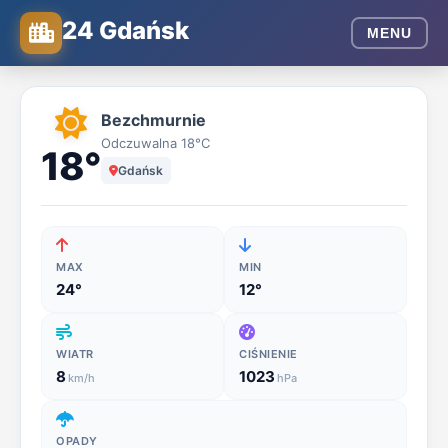
24 Gdańsk
MENU
24
Bezchmurnie
Gdańsk
Odczuwalna 18°C
18°
Gdańsk
-
Wiadomości
MAX
MIN
z
24°
12°
regionu,
WIATR
CIŚNIENIE
8
1023
km/h
hPa
ogłoszenia
i
OPADY