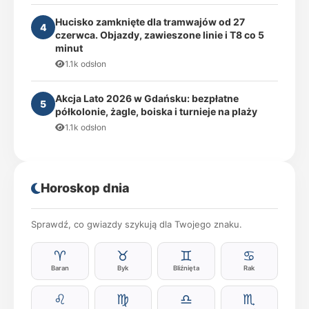
Hucisko zamknięte dla tramwajów od 27
4
czerwca. Objazdy, zawieszone linie i T8 co 5
minut
1.1k odsłon
Akcja Lato 2026 w Gdańsku: bezpłatne
5
półkolonie, żagle, boiska i turnieje na plaży
1.1k odsłon
Horoskop dnia
Sprawdź, co gwiazdy szykują dla Twojego znaku.
♈
♉
♊
♋
Baran
Byk
Bliźnięta
Rak
♌
♍
♎
♏