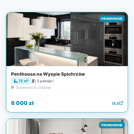
PROMOWANE
Penthouse na Wyspie Spichrzów
72 m²
3 pokoje
6
Śródmieście, Gdańsk
6 000 zł
OLX
PROMOWANE