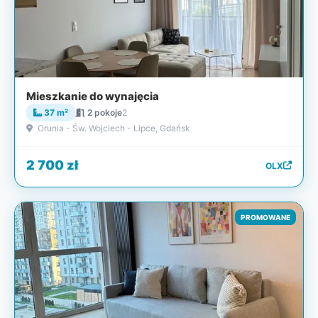
Mieszkanie do wynajęcia
37 m²
2 pokoje
2
Orunia - Św. Wojciech - Lipce, Gdańsk
2 700 zł
OLX
PROMOWANE