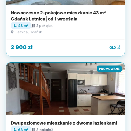
Nowoczesne 2-pokojowe mieszkanie 43 m²
Gdańsk Letnica| od 1 września
43 m²
2 pokoje
4
Letnica, Gdańsk
2 900 zł
OLX
PROMOWANE
Dwupoziomowe mieszkanie z dwoma łazienkami
68 m²
3 pokoje
3