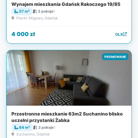
Wynajem mieszkania Gdańsk Rakoczego 19/85
57 m²
3 pokoje
1
Piecki-Migowo, Gdańsk
4 000 zł
OLX
PROMOWANE
Przestronne mieszkanie 63m2 Suchanino blisko
uczelni przystanki Żabka
64 m²
3 pokoje
1
Suchanino, Gdańsk