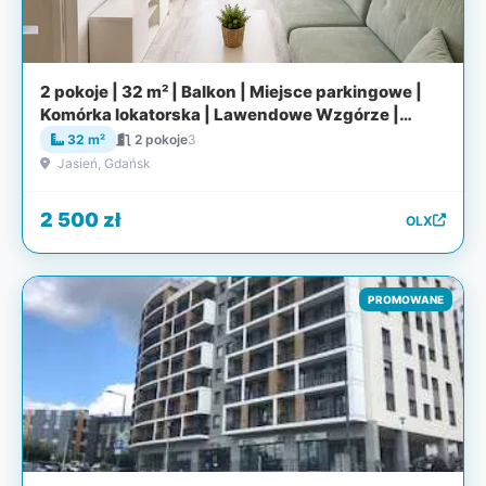
2 pokoje | 32 m² | Balkon | Miejsce parkingowe |
Komórka lokatorska | Lawendowe Wzgórze |
Gdańsk
32 m²
2 pokoje
3
Jasień, Gdańsk
2 500 zł
OLX
PROMOWANE