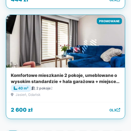
PROMOWANE
Komfortowe mieszkanie 2 pokoje, umeblowane o
wysokim standardzie + hala garażowa + miejsce
naziemne + komórka - bezpośrednio
40 m²
2 pokoje
2
Jasień, Gdańsk
2 600 zł
OLX