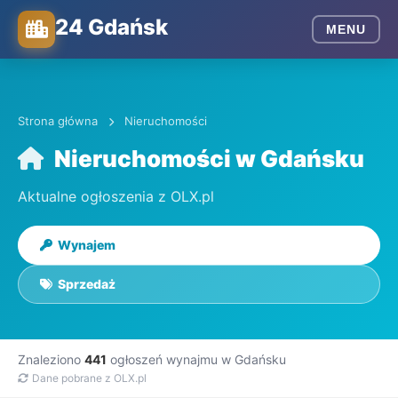
24 Gdańsk
MENU
Strona główna
Nieruchomości
Nieruchomości w Gdańsku
Aktualne ogłoszenia z OLX.pl
Wynajem
Sprzedaż
Znaleziono
441
ogłoszeń wynajmu w Gdańsku
Dane pobrane z OLX.pl