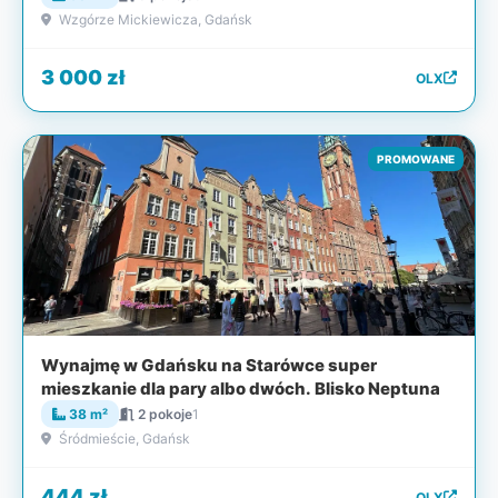
Wzgórze Mickiewicza, Gdańsk
3 000 zł
OLX
PROMOWANE
Wynajmę w Gdańsku na Starówce super
mieszkanie dla pary albo dwóch. Blisko Neptuna
38 m²
2 pokoje
1
Śródmieście, Gdańsk
444 zł
OLX