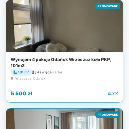
PROMOWANE
Wynajem 4 pokoje Gdańsk Wrzeszcz koło PKP,
101m2
101 m²
4 i więcej
Parter
Wrzeszcz, Gdańsk
5 500 zł
OLX
PROMOWANE