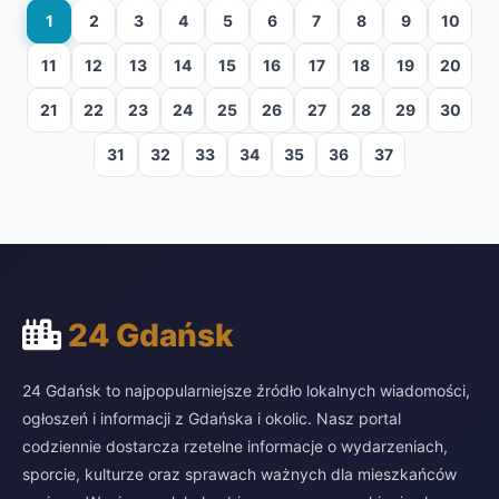
1
2
3
4
5
6
7
8
9
10
11
12
13
14
15
16
17
18
19
20
21
22
23
24
25
26
27
28
29
30
31
32
33
34
35
36
37
24 Gdańsk
24 Gdańsk to najpopularniejsze źródło lokalnych wiadomości,
ogłoszeń i informacji z Gdańska i okolic. Nasz portal
codziennie dostarcza rzetelne informacje o wydarzeniach,
sporcie, kulturze oraz sprawach ważnych dla mieszkańców