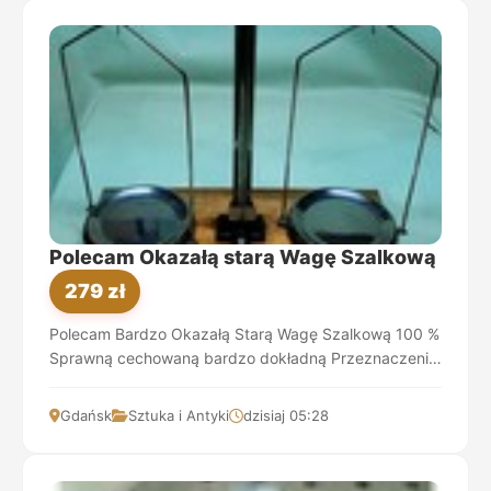
Polecam Okazałą starą Wagę Szalkową
279 zł
Polecam Bardzo Okazałą Starą Wagę Szalkową 100 %
Sprawną cechowaną bardzo dokładną Przeznaczenie
Jako Wystrój, Ozdoba ,Ozdoba Wystawow...
Gdańsk
Sztuka i Antyki
dzisiaj 05:28