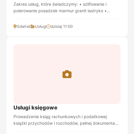
Zakres usług, które świadczymy: • szlifowanie i
polerowanie posadzek marmur granit lastryko •
szlifowanie i polerowanie schodów • krystalizacj...
Gdańsk
Usługi
dzisiaj 11:00
Usługi księgowe
Prowadzenie ksiąg rachunkowych i podatkowej
książki przychodów i rozchodów, pełnej dokumentacji
kadrowo-płacowej, sporządzenie sprawozdania