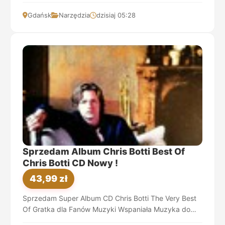
drzwiowe 90 mm z ...
Gdańsk
Narzędzia
dzisiaj 05:28
Sprzedam Album Chris Botti Best Of
Chris Botti CD Nowy !
43,99 zł
Sprzedam Super Album CD Chris Botti The Very Best
Of Gratka dla Fanów Muzyki Wspaniała Muzyka do
Samochodu ! Dobry Pomysł na Prezent !!...