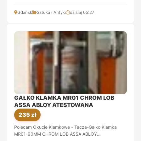
Osobisty lub Wysyłka-Cały Kraj ...
Gdańsk
Sztuka i Antyki
dzisiaj 05:27
GAŁKO KLAMKA MR01 CHROM LOB
ASSA ABLOY ATESTOWANA
235 zł
Polecam Okucie Klamkowe - Tacza-Gałko Klamka
MR01-90MM CHROM LOB ASSA ABLOY
ATESTOWANA klasa C Do drzwi Zewnętrznych Tarcze