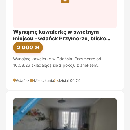
Wynajmę kawalerkę w świetnym
miejscu - Gdańsk Przymorze, blisko
SKM!
2 000 zł
Wynajmę kawalerkę w Gdańsku Przymorze od
10.08.26 składającą się z pokoju z aneksem
kuchennym oraz łazienki o łącznej powierzchni 23m2.
Jest położo...
Gdańsk
Mieszkania
dzisiaj 06:24