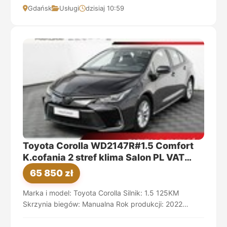
finanso...
Gdańsk
Usługi
dzisiaj 10:59
Toyota Corolla WD2147R#1.5 Comfort
K.cofania 2 stref klima Salon PL VAT
23%
65 850 zł
Marka i model: Toyota Corolla Silnik: 1.5 125KM
Skrzynia biegów: Manualna Rok produkcji: 2022
Rodzaj paliwa: Benzyna Numer rej: WD2147R Pocho...