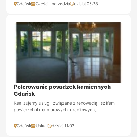
Gdańsk
Części i narzędzia
dzisiaj 05:28
Polerowanie posadzek kamiennych
Gdańsk
Realizujemy usługi: związane z renowacją i szlifem
powierzchni marmurowych, granitowych,
lastrykowych oraz betonowych. Wyrównywanie
nierówności po...
Gdańsk
Usługi
dzisiaj 11:03