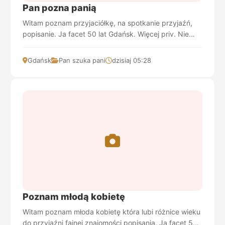
Pan pozna panią
Witam poznam przyjaciółkę, na spotkanie przyjaźń,
popisanie. Ja facet 50 lat Gdańsk. Więcej priv. Nie
szukam tylko do jednego.
Gdańsk
Pan szuka pani
dzisiaj 05:28
Poznam młodą kobietę
Witam poznam młoda kobietę która lubi różnice wieku
do przyjaźni fajnej znajomości popisania. Ja facet 50