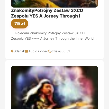
ZnakomityPotrójny Zestaw 3XCD
Zespołu YES A Jorney Through I
75 zł
---Polecam Znakomity Potrójny Zestaw 3X CD
Zespołu YES ----- A Jorney Through the Inner World -
Wspaniała Muzyka do Samochodu !!!! Dobry Po...
Gdańsk
Audio i video
dzisiaj 05:31