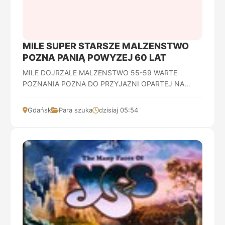
MILE SUPER STARSZE MALZENSTWO
POZNA PANIĄ POWYZEJ 60 LAT
MILE DOJRZALE MALZENSTWO 55-59 WARTE
POZNANIA POZNA DO PRZYJAZNI OPARTEJ NA
ZAUFANIU PANIĄ POWYZEJ 60 LAT -WSPOLNE
WYPADY WYJAZDY KOLACJE -RESZTA W...
Gdańsk
Para szuka
dzisiaj 05:54