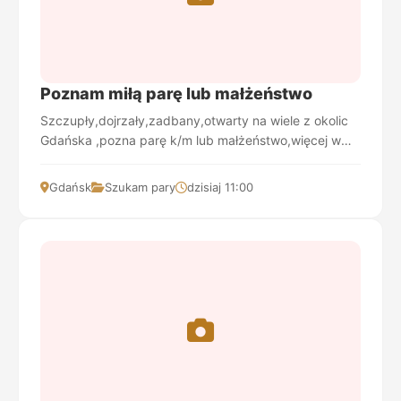
Poznam miłą parę lub małżeństwo
Szczupły,dojrzały,zadbany,otwarty na wiele z okolic
Gdańska ,pozna parę k/m lub małżeństwo,więcej w
dalszej korespondencji-Ania odblokuj
Gdańsk
Szukam pary
dzisiaj 11:00