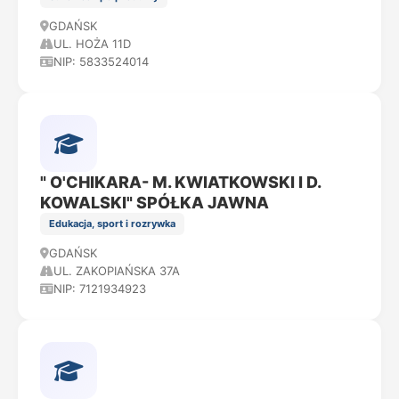
GDAŃSK
UL. HOŻA 11D
NIP: 5833524014
" O'CHIKARA- M. KWIATKOWSKI I D.
KOWALSKI" SPÓŁKA JAWNA
Edukacja, sport i rozrywka
GDAŃSK
UL. ZAKOPIAŃSKA 37A
NIP: 7121934923