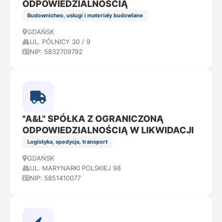
ODPOWIEDZIALNOŚCIĄ
Budownictwo, usługi i materiały budowlane
GDAŃSK
UL. PÓLNICY 30 / 9
NIP: 5832709792
"A&L" SPÓŁKA Z OGRANICZONĄ
ODPOWIEDZIALNOŚCIĄ W LIKWIDACJI
Logistyka, spedycja, transport
GDAŃSK
UL. MARYNARKI POLSKIEJ 98
NIP: 5851410077