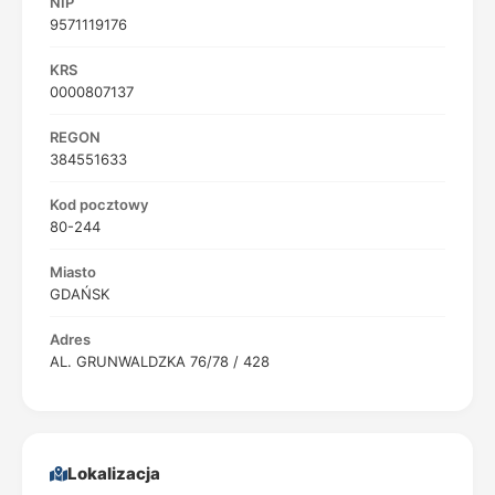
NIP
9571119176
KRS
0000807137
REGON
384551633
Kod pocztowy
80-244
Miasto
GDAŃSK
Adres
AL. GRUNWALDZKA 76/78 / 428
Lokalizacja