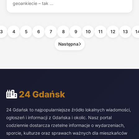
geoankiecie – tak ...
3
4
5
6
7
8
9
10
11
12
13
1
Następna
24 Gdańsk
24 Gdańsk to najpopularniejsze źródło lokalnych wiadomości,
ogłoszeń i informacji z Gdańska i okolic. Nasz portal
codziennie dostarcza rzetelne informacje o wydarzeniach,
sporcie, kulturze oraz sprawach ważnych dla mieszkańców