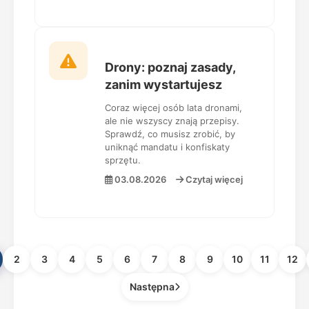
Drony: poznaj zasady,
zanim wystartujesz
Coraz więcej osób lata dronami,
ale nie wszyscy znają przepisy.
Sprawdź, co musisz zrobić, by
uniknąć mandatu i konfiskaty
sprzętu.
03.08.2026
Czytaj więcej
2
3
4
5
6
7
8
9
10
11
12
Następna