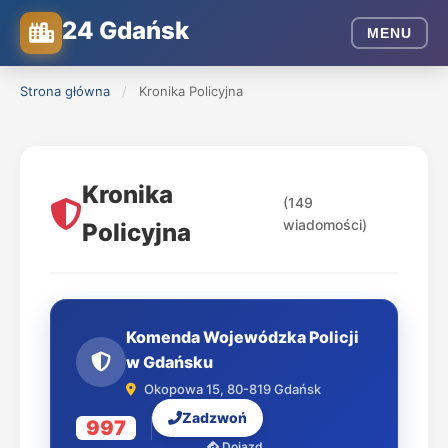
24 Gdańsk
MENU
Strona główna
/
Kronika Policyjna
Kronika
(149
wiadomości)
Policyjna
Komenda Wojewódzka Policji
w Gdańsku
Okopowa 15, 80-819 Gdańsk
Zadzwoń
997
Dojazd