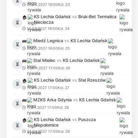
⏳
06.03.2027 16:00
Kol. 23
KS Lechia Gdańsk
vs
Bruk-Bet Termalica
🏠
Nieciecza
⏳
13.03.2027 16:00
Kol. 24
Miedź Legnica
vs
KS Lechia Gdańsk
🚌
⏳
20.03.2027 16:00
Kol. 25
Stal Mielec
vs
KS Lechia Gdańsk
🚌
⏳
03.04.2027 17:00
Kol. 26
KS Lechia Gdańsk
vs
Stal Rzeszów
🏠
⏳
10.04.2027 17:00
Kol. 27
MZKS Arka Gdynia
vs
KS Lechia Gdańsk
🚌
⏳
17.04.2027 17:00
Kol. 28
KS Lechia Gdańsk
vs
Puszcza
🏠
Niepołomice
⏳
24.04.2027 17:00
Kol. 29