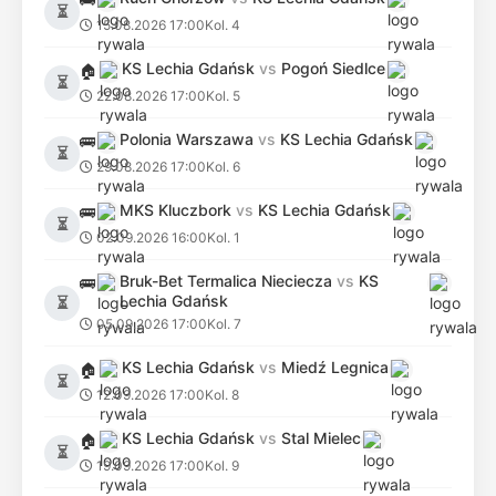
⏳
15.08.2026 17:00
Kol. 4
KS Lechia Gdańsk
vs
Pogoń Siedlce
🏠
⏳
22.08.2026 17:00
Kol. 5
Polonia Warszawa
vs
KS Lechia Gdańsk
🚌
⏳
29.08.2026 17:00
Kol. 6
MKS Kluczbork
vs
KS Lechia Gdańsk
🚌
⏳
02.09.2026 16:00
Kol. 1
Bruk-Bet Termalica Nieciecza
vs
KS
🚌
Lechia Gdańsk
⏳
05.09.2026 17:00
Kol. 7
KS Lechia Gdańsk
vs
Miedź Legnica
🏠
⏳
12.09.2026 17:00
Kol. 8
KS Lechia Gdańsk
vs
Stal Mielec
🏠
⏳
19.09.2026 17:00
Kol. 9