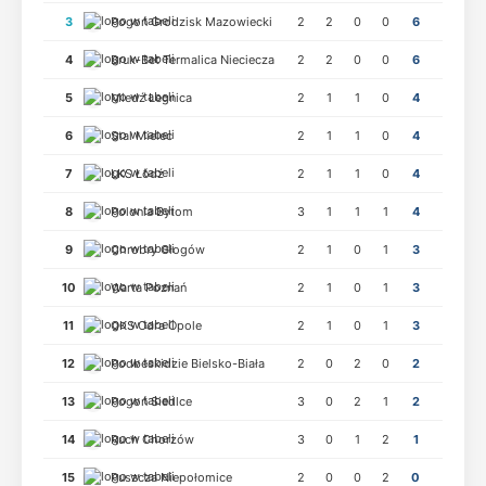
3
Pogoń Grodzisk Mazowiecki
2
2
0
0
6
4
Bruk-Bet Termalica Nieciecza
2
2
0
0
6
5
Miedź Legnica
2
1
1
0
4
6
Stal Mielec
2
1
1
0
4
7
ŁKS Łódź
2
1
1
0
4
8
Polonia Bytom
3
1
1
1
4
9
Chrobry Głogów
2
1
0
1
3
10
Warta Poznań
2
1
0
1
3
11
OKS Odra Opole
2
1
0
1
3
12
Podbeskidzie Bielsko-Biała
2
0
2
0
2
13
Pogoń Siedlce
3
0
2
1
2
14
Ruch Chorzów
3
0
1
2
1
15
Puszcza Niepołomice
2
0
0
2
0