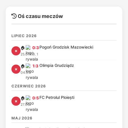
Oś czasu meczów
LIPIEC 2026
Pogoń Grodzisk Mazowiecki
🏠
0:3
✗
25.07
Kol. 1
Olimpia Grudziądz
🏠
1:3
✗
04.07
CZERWIEC 2026
FC Petrolul Ploiești
🏠
0:5
✗
27.06
MAJ 2026