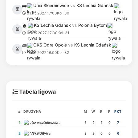
Unia Skierniewice
vs
KS Lechia Gdańsk
🚌
⏳
01.05.2027 17:00
Kol. 30
KS Lechia Gdańsk
vs
Polonia Bytom
🏠
⏳
08.05.2027 17:00
Kol. 31
OKS Odra Opole
vs
KS Lechia Gdańsk
🚌
⏳
15.05.2027 16:00
Kol. 32
Tabela ligowa
#
DRUŻYNA
M
W
R
P
PKT
1
Polonia Warszawa
3
2
1
0
7
2
Arka Gdynia
2
2
0
0
6