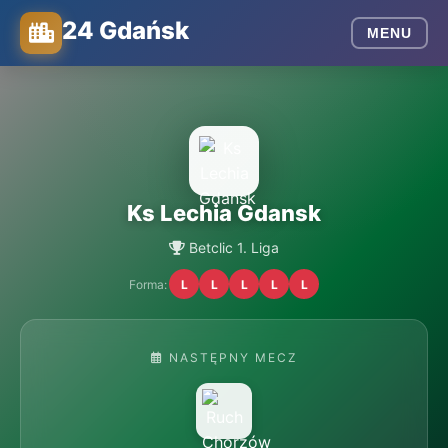
24 Gdańsk
MENU
Ks Lechia Gdansk
Betclic 1. Liga
Forma:
L
L
L
L
L
NASTĘPNY MECZ