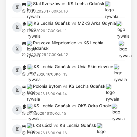
Stal Rzeszów
vs
KS Lechia Gdańsk
🚌
⏳
10.10.2026 17:00
Kol. 10
KS Lechia Gdańsk
vs
MZKS Arka Gdynia
🏠
⏳
17.10.2026 17:00
Kol. 11
Puszcza Niepołomice
vs
KS Lechia
🚌
Gdańsk
⏳
24.10.2026 17:00
Kol. 12
KS Lechia Gdańsk
vs
Unia Skierniewice
🏠
⏳
31.10.2026 16:00
Kol. 13
Polonia Bytom
vs
KS Lechia Gdańsk
🚌
⏳
07.11.2026 16:00
Kol. 14
KS Lechia Gdańsk
vs
OKS Odra Opole
🏠
⏳
21.11.2026 16:00
Kol. 15
ŁKS Łódź
vs
KS Lechia Gdańsk
🚌
⏳
28.11.2026 16:00
Kol. 16