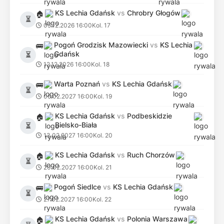
KS Lechia Gdańsk
vs
Chrobry Głogów
🏠
⏳
05.12.2026 16:00
Kol. 17
Pogoń Grodzisk Mazowiecki
vs
KS Lechia
🚌
Gdańsk
⏳
12.12.2026 16:00
Kol. 18
Warta Poznań
vs
KS Lechia Gdańsk
🚌
⏳
06.02.2027 16:00
Kol. 19
KS Lechia Gdańsk
vs
Podbeskidzie
🏠
Bielsko-Biała
⏳
13.02.2027 16:00
Kol. 20
KS Lechia Gdańsk
vs
Ruch Chorzów
🏠
⏳
20.02.2027 16:00
Kol. 21
Pogoń Siedlce
vs
KS Lechia Gdańsk
🚌
⏳
27.02.2027 16:00
Kol. 22
KS Lechia Gdańsk
vs
Polonia Warszawa
🏠