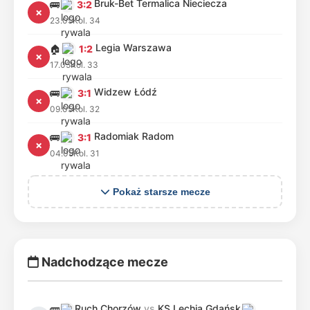
Bruk-Bet Termalica Nieciecza
🚌
3:2
✗
23.05
Kol. 34
Legia Warszawa
🏠
1:2
✗
17.05
Kol. 33
Widzew Łódź
🚌
3:1
✗
09.05
Kol. 32
Radomiak Radom
🚌
3:1
✗
04.05
Kol. 31
Pokaż starsze mecze
Nadchodzące mecze
Ruch Chorzów
vs
KS Lechia Gdańsk
🚌