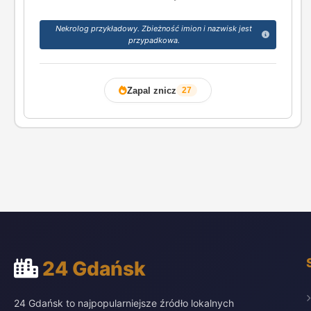
Nekrolog przykładowy. Zbieżność imion i nazwisk jest
przypadkowa.
Zapal znicz
27
24 Gdańsk
24 Gdańsk to najpopularniejsze źródło lokalnych