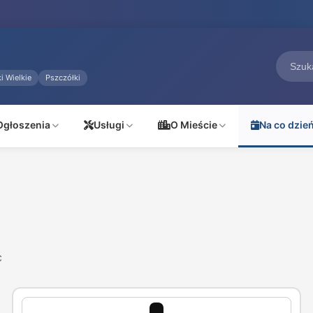
i Wielkie
Pszczółki
Ogłoszenia
Usługi
O Mieście
Na co dzie
c