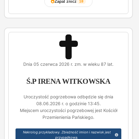
Zapal znicz
18
Dnia 05 czerwca 2026 r. zm. w wieku 87 lat.
Ś.P IRENA WITKOWSKA
Uroczystość pogrzebowa odbędzie się dnia
08.06.2026 r. o godzinie 13:45.
Miejscem uroczystości pogrzebowej jest Kościół
Przemienienia Pańskiego.
Nekrolog przykładowy. Zbieżność imion i nazwisk jest
przypadkowa.