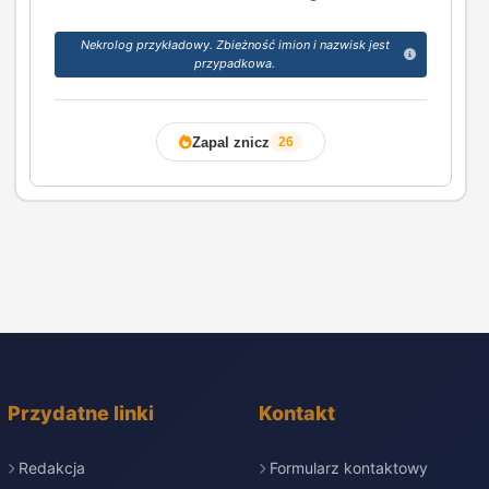
Nekrolog przykładowy. Zbieżność imion i nazwisk jest
przypadkowa.
Zapal znicz
26
Przydatne linki
Kontakt
Redakcja
Formularz kontaktowy