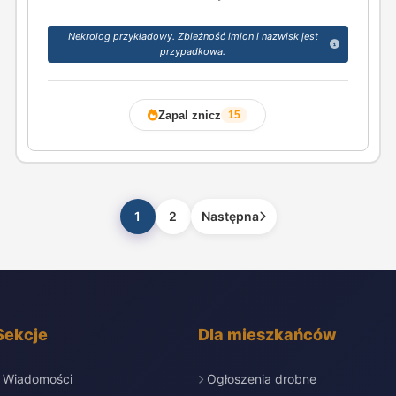
Nekrolog przykładowy. Zbieżność imion i nazwisk jest
przypadkowa.
Zapal znicz
15
1
2
Następna
Sekcje
Dla mieszkańców
Wiadomości
Ogłoszenia drobne