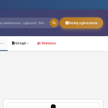
Dodaj ogłoszenie
ń
Urząd
Reklama