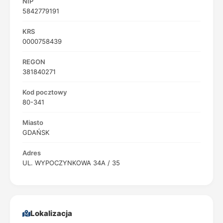
NIP
5842779191
KRS
0000758439
REGON
381840271
Kod pocztowy
80-341
Miasto
GDAŃSK
Adres
UL. WYPOCZYNKOWA 34A / 35
Lokalizacja