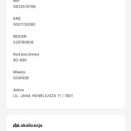
NIP
5833519786
KRS
0001130080
REGON
529780818
Kod pocztowy
80-890
Miasto
GDAŃSK
Adres
UL. JANA HEWELIUSZA 11 / 1801
Lokalizacja