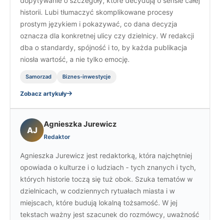
dopytywanie o szczegóły, które decydują o sensie całej
historii. Lubi tłumaczyć skomplikowane procesy
prostym językiem i pokazywać, co dana decyzja
oznacza dla konkretnej ulicy czy dzielnicy. W redakcji
dba o standardy, spójność i to, by każda publikacja
niosła wartość, a nie tylko emocję.
Samorzad
Biznes-inwestycje
Zobacz artykuły
Agnieszka Jurewicz
AJ
Redaktor
Agnieszka Jurewicz jest redaktorką, która najchętniej
opowiada o kulturze i o ludziach - tych znanych i tych,
których historie toczą się tuż obok. Szuka tematów w
dzielnicach, w codziennych rytuałach miasta i w
miejscach, które budują lokalną tożsamość. W jej
tekstach ważny jest szacunek do rozmówcy, uważność