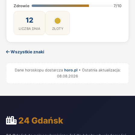
Zdrowie
7/10
12
LICZBA DNIA
ZŁOTY
Wszystkie znaki
Dane horoskopu dostarcza
horo.pl
• Ostatnia aktualizacja:
08.08.2026
24 Gdańsk