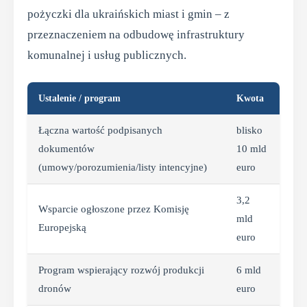
pożyczki dla ukraińskich miast i gmin – z
przeznaczeniem na odbudowę infrastruktury
komunalnej i usług publicznych.
Ustalenie / program
Kwota
Łączna wartość podpisanych
blisko
dokumentów
10 mld
(umowy/porozumienia/listy intencyjne)
euro
3,2
Wsparcie ogłoszone przez Komisję
mld
Europejską
euro
Program wspierający rozwój produkcji
6 mld
dronów
euro