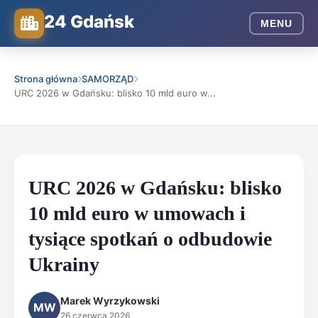
24 Gdańsk
MENU
Strona główna
SAMORZĄD
URC 2026 w Gdańsku: blisko 10 mld euro w...
URC 2026 w Gdańsku: blisko
10 mld euro w umowach i
tysiące spotkań o odbudowie
Ukrainy
Marek Wyrzykowski
MW
26 czerwca 2026