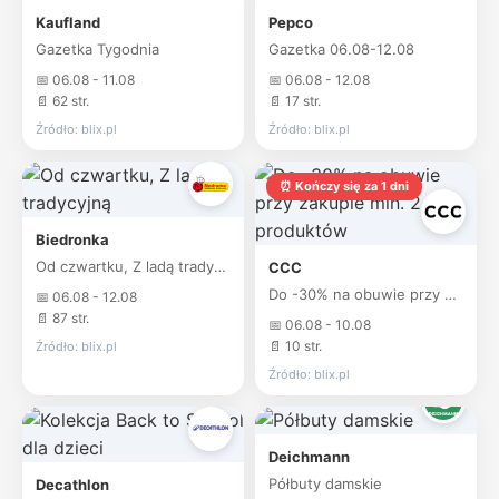
Kaufland
Pepco
Gazetka Tygodnia
Gazetka 06.08-12.08
📅 06.08 - 11.08
📅 06.08 - 12.08
📄 62 str.
📄 17 str.
Źródło: blix.pl
Źródło: blix.pl
⏰ Kończy się za 1 dni
Biedronka
Od czwartku, Z ladą tradycyjną
CCC
Do -30% na obuwie przy zakupie min. 2 produktów
📅 06.08 - 12.08
📄 87 str.
📅 06.08 - 10.08
📄 10 str.
Źródło: blix.pl
Źródło: blix.pl
Deichmann
Półbuty damskie
Decathlon