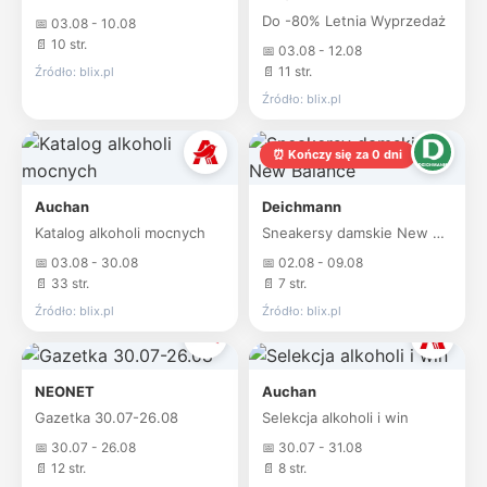
Do -80% Letnia Wyprzedaż
📅 03.08 - 10.08
📄 10 str.
📅 03.08 - 12.08
📄 11 str.
Źródło: blix.pl
Źródło: blix.pl
⏰ Kończy się za 0 dni
Auchan
Deichmann
Katalog alkoholi mocnych
Sneakersy damskie New Balance
📅 03.08 - 30.08
📅 02.08 - 09.08
📄 33 str.
📄 7 str.
Źródło: blix.pl
Źródło: blix.pl
NEONET
Auchan
Gazetka 30.07-26.08
Selekcja alkoholi i win
📅 30.07 - 26.08
📅 30.07 - 31.08
📄 12 str.
📄 8 str.