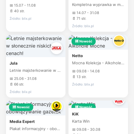
Kompletna wyprawka w megacenach
📅 15.07 - 11.08
📄 40 str.
📅 14.07 - 31.08
📄 71 str.
Źródło: blix.pl
Źródło: blix.pl
🆕 Nowość
Netto
Mocna Kolekcja - Alkohole Mocne
Jula
Letnie majsterkowanie w słonecznie niskich cenach!
📅 09.08 - 14.08
📄 13 str.
📅 25.06 - 31.08
📄 66 str.
Źródło: blix.pl
Źródło: blix.pl
🆕 Nowość
🆕 Nowość
KiK
Karta Win
Media Expert
Plakat informacyjny - obowiązywanie gazetek
📅 09.08 - 30.08