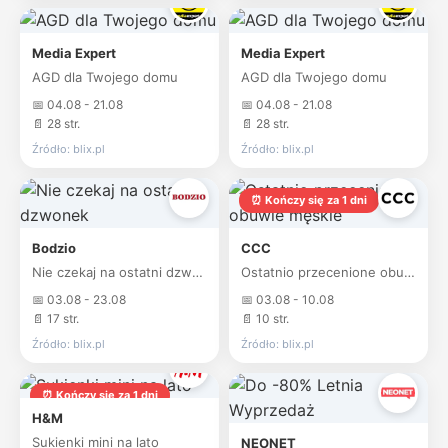
Media Expert
Media Expert
AGD dla Twojego domu
AGD dla Twojego domu
📅 04.08 - 21.08
📅 04.08 - 21.08
📄 28 str.
📄 28 str.
Źródło: blix.pl
Źródło: blix.pl
⏰ Kończy się za 1 dni
Bodzio
CCC
Nie czekaj na ostatni dzwonek
Ostatnio przecenione obuwie męskie
📅 03.08 - 23.08
📅 03.08 - 10.08
📄 17 str.
📄 10 str.
Źródło: blix.pl
Źródło: blix.pl
⏰ Kończy się za 1 dni
H&M
Sukienki mini na lato
NEONET