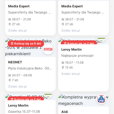
Media Expert
Media Expert
Superoferty dla Twojego domu
Superoferty dla Twojego domu
📅 28.07 - 21.08
📅 28.07 - 21.08
📄 27 str.
📄 27 str.
Źródło: blix.pl
Źródło: blix.pl
⏰ Kończy się za 0 dni
⏰ Kończy się za 2 dni
Leroy Merlin
Najlepsze promocje!
NEONET
📅 16.07 - 11.08
📄 12 str.
Płyta indukcyjna Beko -50% w zestawie z piekarnikiem!
Źródło: blix.pl
📅 24.07 - 09.08
📄 7 str.
Źródło: blix.pl
⏰ Kończy się za 2 dni
Leroy Merlin
Gazetka 15.07-11.08
Aldi