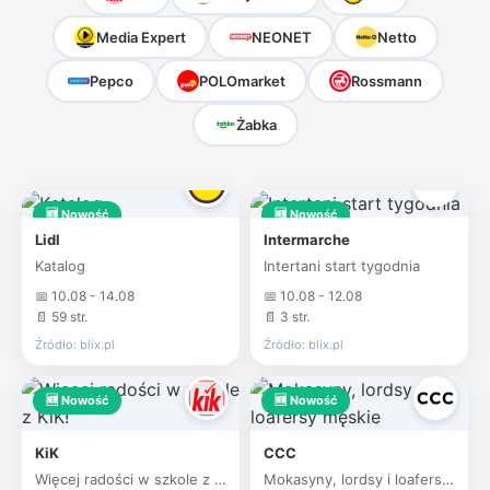
Media Expert
NEONET
Netto
Pepco
POLOmarket
Rossmann
Żabka
🆕 Nowość
🆕 Nowość
Lidl
Intermarche
Katalog
Intertani start tygodnia
📅 10.08 - 14.08
📅 10.08 - 12.08
📄 59 str.
📄 3 str.
Źródło: blix.pl
Źródło: blix.pl
🆕 Nowość
🆕 Nowość
KiK
CCC
Więcej radości w szkole z KiK!
Mokasyny, lordsy i loafersy męskie