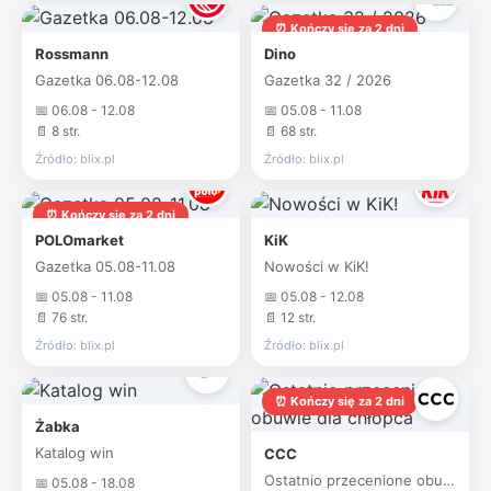
⏰ Kończy się za 2 dni
Rossmann
Dino
Gazetka 06.08-12.08
Gazetka 32 / 2026
📅 06.08 - 12.08
📅 05.08 - 11.08
📄 8 str.
📄 68 str.
Źródło: blix.pl
Źródło: blix.pl
⏰ Kończy się za 2 dni
POLOmarket
KiK
Gazetka 05.08-11.08
Nowości w KiK!
📅 05.08 - 11.08
📅 05.08 - 12.08
📄 76 str.
📄 12 str.
Źródło: blix.pl
Źródło: blix.pl
⏰ Kończy się za 2 dni
Żabka
Katalog win
CCC
Ostatnio przecenione obuwie dla chłopca
📅 05.08 - 18.08