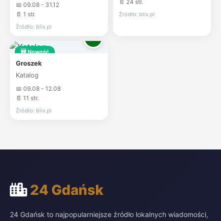
📄 24 str.
📅 09.08 - 31.12
📄 1 str.
Źródło: blix.pl
Źródło: blix.pl
🆕 Nowość
Groszek
Katalog
📅 09.08 - 12.08
📄 11 str.
Źródło: blix.pl
24 Gdańsk
24 Gdańsk to najpopularniejsze źródło lokalnych wiadomości,