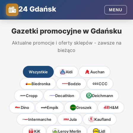
24 Gdańsk
MENU
Gazetki promocyjne w Gdańsku
Aktualne promocje i oferty sklepów - zawsze na
bieżąco
Wszystkie
Aldi
Auchan
Biedronka
Bodzio
CCC
Cropp
Decathlon
Deichmann
Dino
Empik
Groszek
H&M
Intermarche
Jula
Kaufland
KiK
Leroy Merlin
Lidl