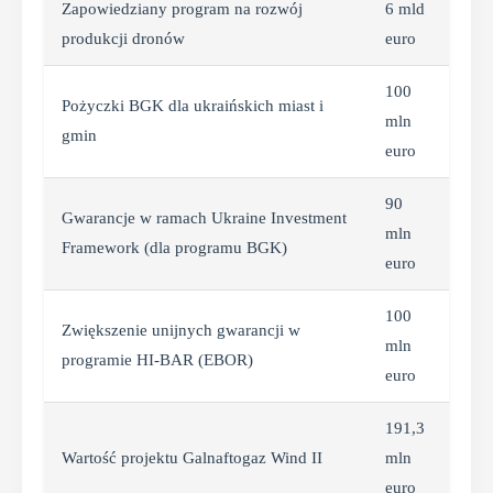
Zapowiedziany program na rozwój
6 mld
produkcji dronów
euro
100
Pożyczki BGK dla ukraińskich miast i
mln
gmin
euro
90
Gwarancje w ramach Ukraine Investment
mln
Framework (dla programu BGK)
euro
100
Zwiększenie unijnych gwarancji w
mln
programie HI-BAR (EBOR)
euro
191,3
Wartość projektu Galnaftogaz Wind II
mln
euro