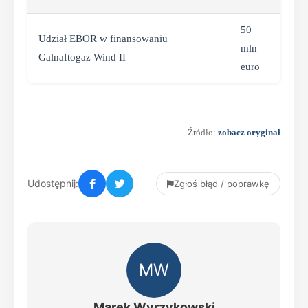
50
Udział EBOR w finansowaniu
mln
Galnaftogaz Wind II
euro
Źródło:
zobacz oryginał
Udostępnij:
Zgłoś błąd / poprawkę
MW
Marek Wyrzykowski