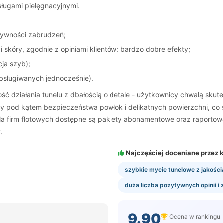
ługami pielęgnacyjnymi.
ywności zabrudzeń;
i skóry, zgodnie z opiniami klientów: bardzo dobre efekty;
ja szyb);
bsługiwanych jednocześnie).
ść działania tunelu z dbałością o detale - użytkownicy chwalą skut
ny pod kątem bezpieczeństwa powłok i delikatnych powierzchni, c
a firm flotowych dostępne są pakiety abonamentowe oraz raportowan
.
Najczęściej doceniane przez k
szybkie mycie tunelowe z jakośc
duża liczba pozytywnych opinii 
9.90
Ocena w rankingu