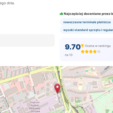
ego dnia.
Najczęściej doceniane przez k
nowoczesne terminale płatnicze
wysoki standard sprzętu i regula
9.70
Ocena w rankingu
na 10