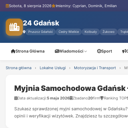
Sobota, 8 sierpnia 2026
Imieniny: Cyprian, Dominik, Emilian
24 Gdańsk
Pruszcz Gdański
Cedry Wielkie
Kolbudy
Żukowo
Trąbk
Strona Główna
Wiadomości
Sport
Strona główna
›
Lokalne Usługi
›
Motoryzacja i Transport
›
M
Myjnia Samochodowa Gdańsk –
Data aktualizacji:
5 maja 2026
Zbadano
20
firm
Ranking TOP
Szukasz sprawdzonej myjni samochodowej w Gdańsku? T
opinii i weryfikacji wizytówek. Znajdziesz tu szczegóło