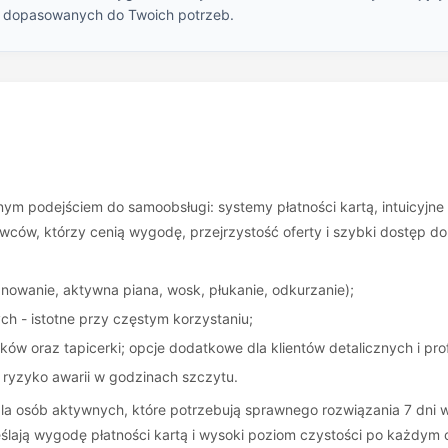
w dopasowanych do Twoich potrzeb.
ym podejściem do samoobsługi: systemy płatności kartą, intuicyjne 
owców, którzy cenią wygodę, przejrzystość oferty i szybki dostęp do
owanie, aktywna piana, wosk, płukanie, odkurzanie);
ch - istotne przy częstym korzystaniu;
w oraz tapicerki; opcje dodatkowe dla klientów detalicznych i pro
 ryzyko awarii w godzinach szczytu.
a osób aktywnych, które potrzebują sprawnego rozwiązania 7 dni w ty
eślają wygodę płatności kartą i wysoki poziom czystości po każdym c