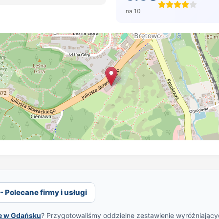
na 10
Polecane firmy i usługi
e w Gdańsku
? Przygotowaliśmy oddzielne zestawienie wyróżniającyc