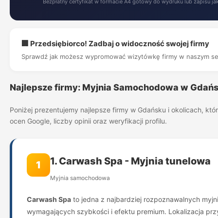
Bezpłatny certyfikat w formacie A4 gotowy do wydruku lub zapisu ja
🏢 Przedsiębiorco! Zadbaj o widoczność swojej firmy
Sprawdź jak możesz wypromować wizytówkę firmy w naszym se
Najlepsze firmy: Myjnia Samochodowa w Gdańs
Poniżej prezentujemy najlepsze firmy w Gdańsku i okolicach, kt
ocen Google, liczby opinii oraz weryfikacji profilu.
1. Carwash Spa - Myjnia tunelowa
1
Myjnia samochodowa
Carwash Spa
to jedna z najbardziej rozpoznawalnych myjn
wymagających szybkości i efektu premium. Lokalizacja przy