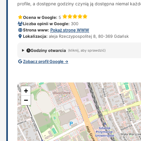
profile, a dostępne godziny czynią ją dostępna niemal każd
Ocena w Google:
5
Liczba opinii w Google:
300
Strona www:
Pokaż stronę WWW
Lokalizacja:
aleja Rzeczypospolitej 8, 80-369 Gdańsk
Godziny otwarcia
(kliknij, aby sprawdzić)
Zobacz profil Google →
+
−