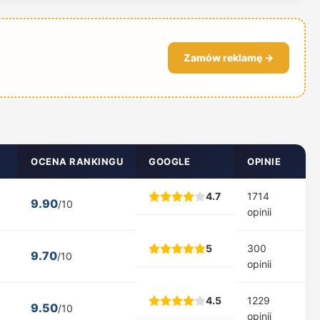
Zamów reklamę →
OCENA RANKINGU
GOOGLE
OPINIE
4.7
1714
9.90
/10
opinii
5
300
9.70
/10
opinii
4.5
1229
9.50
/10
opinii