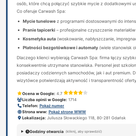
osób, które chcą połączyć szybkie mycie z dodatkowymi us
Co oferuje Carwash Spa:
Mycie tunelowe
z programami dostosowanymi do intens
Pranie tapicerki
– profesjonalne czyszczenie materiałów 
Kosmetyka auta
(woskowanie, nabłyszczanie, impregnac
Płatności bezgotówkowe i automaty
(wiele stanowisk o
Dlaczego klienci wybierają Carwash Spa: firma łączy szybko
konsekwentnie utrzymane stanowiska. Personel jest szkolo
posiadaczy codziennych samochodów, jak i aut premium. Dl
wizytówce potwierdzają aktywność i transparentność oferty
Ocena w Google:
4.7
Liczba opinii w Google:
1714
Telefon:
Pokaż numer
Strona www:
Pokaż stronę WWW
Lokalizacja:
Juliusza Słowackiego 118, 80-281 Gdańsk
Godziny otwarcia
(kliknij, aby sprawdzić)