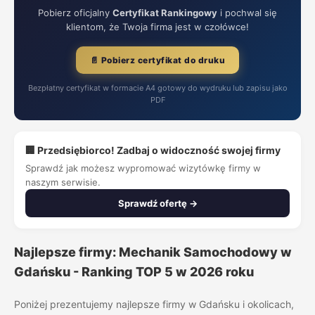
Pobierz oficjalny
Certyfikat Rankingowy
i pochwal się
klientom, że Twoja firma jest w czołówce!
📄 Pobierz certyfikat do druku
Bezpłatny certyfikat w formacie A4 gotowy do wydruku lub zapisu jako
PDF
🏢 Przedsiębiorco! Zadbaj o widoczność swojej firmy
Sprawdź jak możesz wypromować wizytówkę firmy w
naszym serwisie.
Sprawdź ofertę →
Najlepsze firmy: Mechanik Samochodowy w
Gdańsku - Ranking TOP 5 w 2026 roku
Poniżej prezentujemy najlepsze firmy w Gdańsku i okolicach,