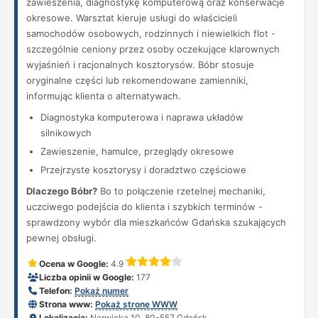
zawieszenia, diagnostykę komputerową oraz konserwacje
okresowe. Warsztat kieruje usługi do właścicieli
samochodów osobowych, rodzinnych i niewielkich flot -
szczególnie ceniony przez osoby oczekujące klarownych
wyjaśnień i racjonalnych kosztorysów. Bóbr stosuje
oryginalne części lub rekomendowane zamienniki,
informując klienta o alternatywach.
Diagnostyka komputerowa i naprawa układów
silnikowych
Zawieszenie, hamulce, przeglądy okresowe
Przejrzyste kosztorysy i doradztwo częściowe
Dlaczego Bóbr?
Bo to połączenie rzetelnej mechaniki,
uczciwego podejścia do klienta i szybkich terminów -
sprawdzony wybór dla mieszkańców Gdańska szukających
pewnej obsługi.
Ocena w Google:
4.9
Liczba opinii w Google:
177
Telefon:
Pokaż numer
Strona www:
Pokaż stronę WWW
Lokalizacja:
Narwicka 10, 80-557 Gdańsk