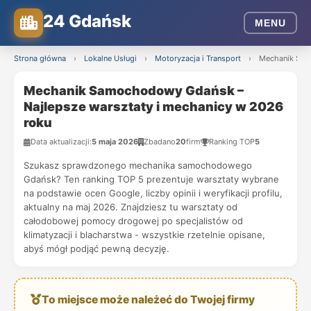
24 Gdańsk
MENU
Strona główna
›
Lokalne Usługi
›
Motoryzacja i Transport
›
Mechanik Sam
Mechanik Samochodowy Gdańsk –
Najlepsze warsztaty i mechanicy w 2026
roku
Data aktualizacji:
5 maja 2026
Zbadano
20
firm
Ranking TOP
5
Szukasz sprawdzonego mechanika samochodowego
Gdańsk? Ten ranking TOP 5 prezentuje warsztaty wybrane
na podstawie ocen Google, liczby opinii i weryfikacji profilu,
aktualny na maj 2026. Znajdziesz tu warsztaty od
całodobowej pomocy drogowej po specjalistów od
klimatyzacji i blacharstwa - wszystkie rzetelnie opisane,
abyś mógł podjąć pewną decyzję.
To miejsce może należeć do Twojej firmy