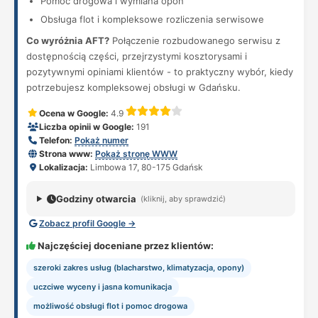
Pomoc drogowa i wymiana opon
Obsługa flot i kompleksowe rozliczenia serwisowe
Co wyróżnia AFT?
Połączenie rozbudowanego serwisu z
dostępnością części, przejrzystymi kosztorysami i
pozytywnymi opiniami klientów - to praktyczny wybór, kiedy
potrzebujesz kompleksowej obsługi w Gdańsku.
Ocena w Google:
4.9
Liczba opinii w Google:
191
Telefon:
Pokaż numer
Strona www:
Pokaż stronę WWW
Lokalizacja:
Limbowa 17, 80-175 Gdańsk
Godziny otwarcia
(kliknij, aby sprawdzić)
Zobacz profil Google →
Najczęściej doceniane przez klientów:
szeroki zakres usług (blacharstwo, klimatyzacja, opony)
uczciwe wyceny i jasna komunikacja
możliwość obsługi flot i pomoc drogowa