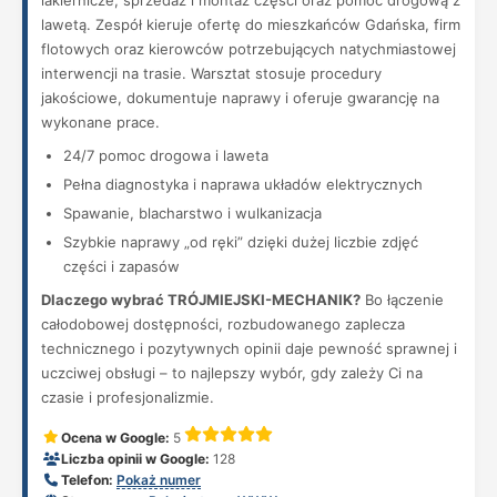
lakiernicze, sprzedaż i montaż części oraz pomoc drogową z
lawetą. Zespół kieruje ofertę do mieszkańców Gdańska, firm
flotowych oraz kierowców potrzebujących natychmiastowej
interwencji na trasie. Warsztat stosuje procedury
jakościowe, dokumentuje naprawy i oferuje gwarancję na
wykonane prace.
24/7 pomoc drogowa i laweta
Pełna diagnostyka i naprawa układów elektrycznych
Spawanie, blacharstwo i wulkanizacja
Szybkie naprawy „od ręki” dzięki dużej liczbie zdjęć
części i zapasów
Dlaczego wybrać TRÓJMIEJSKI-MECHANIK?
Bo łączenie
całodobowej dostępności, rozbudowanego zaplecza
technicznego i pozytywnych opinii daje pewność sprawnej i
uczciwej obsługi – to najlepszy wybór, gdy zależy Ci na
czasie i profesjonalizmie.
Ocena w Google:
5
Liczba opinii w Google:
128
Telefon:
Pokaż numer