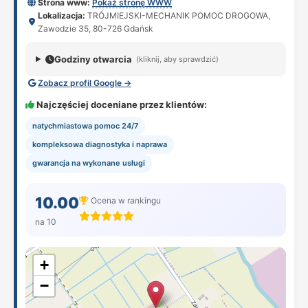
Strona www:
Pokaż stronę WWW
Lokalizacja:
TRÓJMIEJSKI-MECHANIK POMOC DROGOWA,
Zawodzie 35, 80-726 Gdańsk
Godziny otwarcia
(kliknij, aby sprawdzić)
Zobacz profil Google →
Najczęściej doceniane przez klientów:
natychmiastowa pomoc 24/7
kompleksowa diagnostyka i naprawa
gwarancja na wykonane usługi
10.00
Ocena w rankingu
na 10
+
−