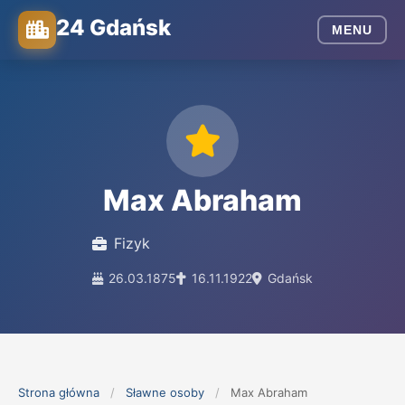
24 Gdańsk
MENU
Max Abraham
Fizyk
26.03.1875
16.11.1922
Gdańsk
Strona główna
/
Sławne osoby
/
Max Abraham