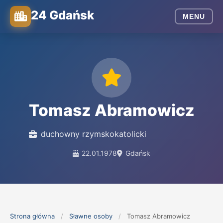
24 Gdańsk
MENU
Tomasz Abramowicz
duchowny rzymskokatolicki
22.01.1978
Gdańsk
Strona główna
/
Sławne osoby
/
Tomasz Abramowicz