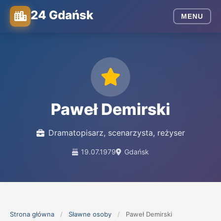
24 Gdańsk
MENU
Paweł Demirski
Dramatopisarz, scenarzysta, reżyser
19.07.1979
Gdańsk
Strona główna
/
Sławne osoby
/
Paweł Demirski