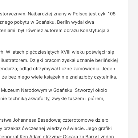
storycznym. Najbardziej znany w Polsce jest cykl 108
znego pobytu w Gdańsku. Berlin wydał dwa
rzeniami; był również autorem obrazu Konstytucja 3
ch. W latach pięćdziesiątych XVIII wieku poświęcił się
 ilustratorem. Dzięki pracom zyskał uznanie berlińskiej
alendarza; odtąd otrzymywał liczne zamówienia. Jeden
ł, że bez niego wiele książek nie znalazłoby czytelnika.
a w Muzeum Narodowym w Gdańsku. Stworzył około
ie techniką akwaforty, zwykle tuszem i piórem,
torstwa Johannesa Basedowa; czterotomowe dzieło
 przekaz ówczesnej wiedzy o świecie. Jego grafiki
scenograf Ken Adam otrzymał Oscara za Barry Lyndon.