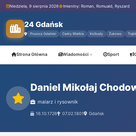
Niedziela, 9 sierpnia 2026
Imieniny: Roman, Romuald, Ryszard
24 Gdańsk
Pruszcz Gdański
Cedry Wielkie
Kolbudy
Żukowo
Trąbk
Strona Główna
Wiadomości
Sport
Daniel Mikołaj Chodo
malarz i rysownik
16.10.1726
07.02.1801
Gdańsk