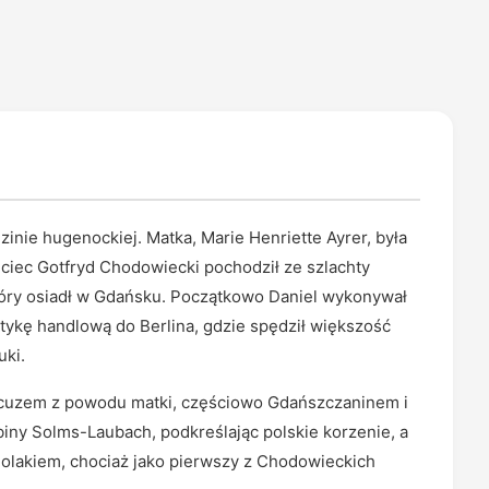
inie hugenockiej. Matka, Marie Henriette Ayrer, była
Ojciec Gotfryd Chodowiecki pochodził ze szlachty
który osiadł w Gdańsku. Początkowo Daniel wykonywał
tykę handlową do Berlina, gdzie spędził większość
uki.
cuzem z powodu matki, częściowo Gdańszczaninem i
abiny Solms-Laubach, podkreślając polskie korzenie, a
Polakiem, chociaż jako pierwszy z Chodowieckich