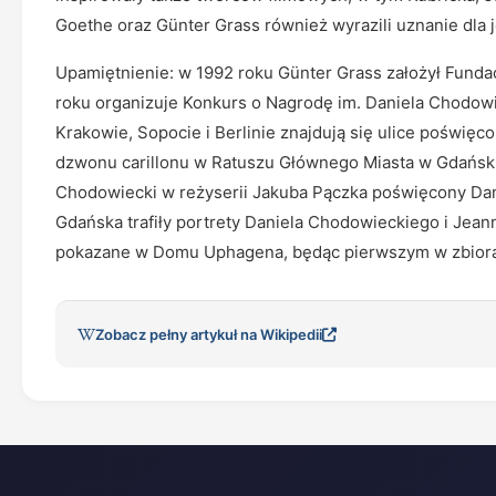
Goethe oraz Günter Grass również wyrazili uznanie dla j
Upamiętnienie: w 1992 roku Günter Grass założył Fundac
roku organizuje Konkurs o Nagrodę im. Daniela Chodowie
Krakowie, Sopocie i Berlinie znajdują się ulice poświę
dzwonu carillonu w Ratuszu Głównego Miasta w Gdańsku
Chodowiecki w reżyserii Jakuba Pączka poświęcony D
Gdańska trafiły portrety Daniela Chodowieckiego i Jeann
pokazane w Domu Uphagena, będąc pierwszym w zbiora
Zobacz pełny artykuł na Wikipedii