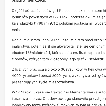
osiadł w Niemczech.
Część twórczości poświęcił Polsce i polskim tematom hi
rysunków powstałych w 1773 roku podczas dwumiesięc
kalendarzyki (1796 i 1797) z polskimi postaciami i wyda
maja.
Daniel miał brata Jana Sereniusza, ministra braci czeski
malarstwu, potem zajął się akwafortą i stał się cenionym
Akademii Umiejętności, która zleciła mu ilustracje do k
z poetów, których tomiki ozdobiły jego grafiki, stwierdzi
Z licznych prac ocalało około 30 rysunków, w tym dw
4000 rysunków i ponad 2000 rycin, wykonywanych główn
prezentujących życie mieszczaństwa.
W 1774 roku ukazał się traktat Das Elementarwerks au
ilustrowane przez Chodowieckiego stanowiło przystępny
inspirowały także twórców filmowych, w tym Kubricka; 