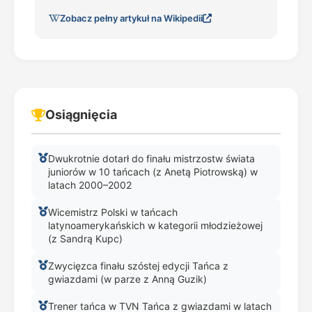
Zobacz pełny artykuł na Wikipedii
Osiągnięcia
Dwukrotnie dotarł do finału mistrzostw świata
juniorów w 10 tańcach (z Anetą Piotrowską) w
latach 2000–2002
Wicemistrz Polski w tańcach
latynoamerykańskich w kategorii młodzieżowej
(z Sandrą Kupc)
Zwycięzca finału szóstej edycji Tańca z
gwiazdami (w parze z Anną Guzik)
Trener tańca w TVN Tańca z gwiazdami w latach