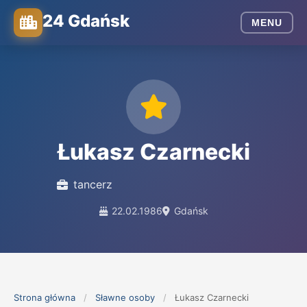
24 Gdańsk
MENU
Łukasz Czarnecki
tancerz
22.02.1986
Gdańsk
Strona główna
/
Sławne osoby
/
Łukasz Czarnecki