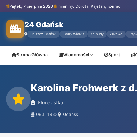
Piątek, 7 sierpnia 2026
Imieniny: Dorota, Kajetan, Konrad
24 Gdańsk
Pruszcz Gdański
Cedry Wielkie
Kolbudy
Żukowo
Trąbk
Strona Główna
Wiadomości
Sport
Karolina Frohwerk z d
Florecistka
08.11.1983
Gdańsk