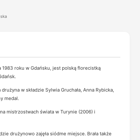
ńska
 1983 roku w Gdańsku, jest polską florecistką
Gdańsk.
 drużyna w składzie Sylwia Gruchała, Anna Rybicka,
ny medal.
 na mistrzostwach świata w Turynie (2006) i
gdzie drużynowo zajęła siódme miejsce. Brała także