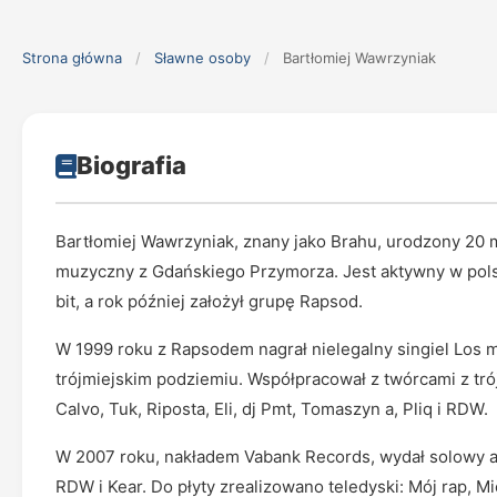
Strona główna
/
Sławne osoby
/
Bartłomiej Wawrzyniak
Biografia
Bartłomiej Wawrzyniak, znany jako Brahu, urodzony 20 m
muzyczny z Gdańskiego Przymorza. Jest aktywny w polsk
bit, a rok później założył grupę Rapsod.
W 1999 roku z Rapsodem nagrał nielegalny singiel Los me
trójmiejskim podziemiu. Współpracował z twórcami z trój
Calvo, Tuk, Riposta, Eli, dj Pmt, Tomaszyn a, Pliq i RDW.
W 2007 roku, nakładem Vabank Records, wydał solowy a
RDW i Kear. Do płyty zrealizowano teledyski: Mój rap, Mi