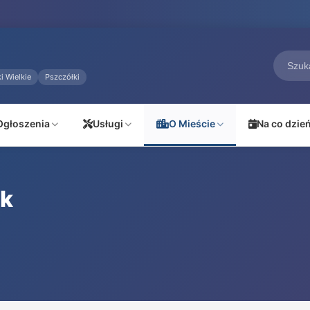
i Wielkie
Pszczółki
Ogłoszenia
Usługi
O Mieście
Na co dzie
ak