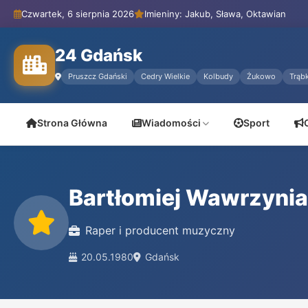
Czwartek, 6 sierpnia 2026
Imieniny: Jakub, Sława, Oktawian
24 Gdańsk
Pruszcz Gdański
Cedry Wielkie
Kolbudy
Żukowo
Trąbk
Strona Główna
Wiadomości
Sport
Bartłomiej Wawrzyni
Raper i producent muzyczny
20.05.1980
Gdańsk