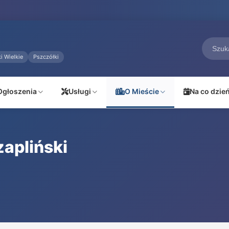
i Wielkie
Pszczółki
Ogłoszenia
Usługi
O Mieście
Na co dzie
apliński