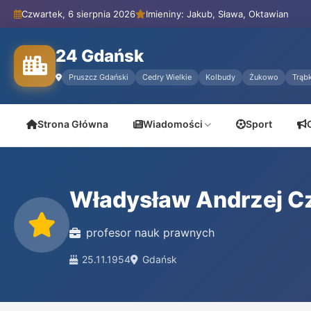
Czwartek, 6 sierpnia 2026
Imieniny: Jakub, Sława, Oktawian
24 Gdańsk
Pruszcz Gdański
Cedry Wielkie
Kolbudy
Żukowo
Trąbk
Strona Główna
Wiadomości
Sport
Władysław Andrzej Cz
profesor nauk prawnych
25.11.1954
Gdańsk