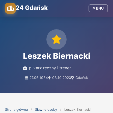
24 Gdańsk
MENU
Leszek Biernacki
piłkarz ręczny i trener
27.06.1954
03.10.2020
Gdańsk
Strona główna
/
Sławne osoby
/
Leszek Biernacki