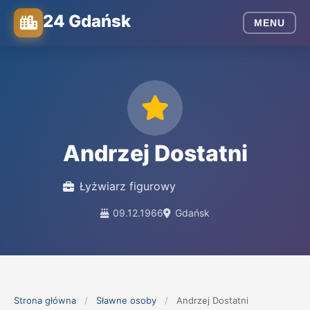
24 Gdańsk
MENU
Andrzej Dostatni
Łyżwiarz figurowy
09.12.1966
Gdańsk
Strona główna
/
Sławne osoby
/
Andrzej Dostatni