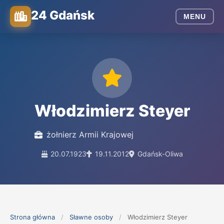
24 Gdańsk
MENU
Włodzimierz Steyer
żołnierz Armii Krajowej
20.07.1923
19.11.2012
Gdańsk-Oliwa
Strona główna
/
Sławne osoby
/
Włodzimierz Steyer