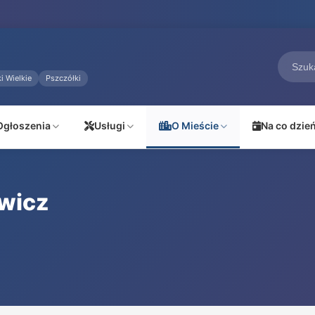
i Wielkie
Pszczółki
Ogłoszenia
Usługi
O Mieście
Na co dzie
wicz