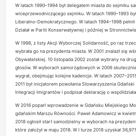
W latach 1990–1994 był delegatem miasta do sejmiku sa
wiceprzewodniczącego sejmiku. W latach 1990–1993 by
Liberalno-Demokratycznego. W latach 1994–1998 pełnił
Działał w Partii Konserwatywnej i później w Stronnic
W 1998, z listy Akcji Wyborczej Solidarność, po raz trze
wybrała go na prezydenta miasta. W 2001 znalazł się wśr
Obywatelskiej. 10 listopada 2002 został wybrany na dru
głosów. W wyborach samorządowych w 2006 skutecznie ub
wygrał, obejmując kolejne kadencje. W latach 2007–2015
2011 był inicjatorem powołania Stowarzyszenia Gdański 
Integracji Imigrantów i podpisał deklarację o współdzia
W 2016 poparł wprowadzenie w Gdańsku Miejskiego Model
gdańskim Marszu Równości. Paweł Adamowicz w kwietniu
2018 ogłosił start samodzielny w wyborach na prezyde
które założył w maju 2018. W I turze 2018 uzyskał 36,97