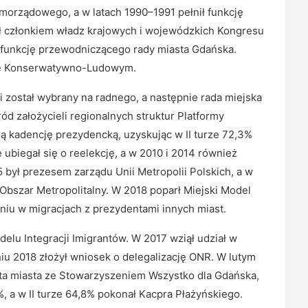
morządowego, a w latach 1990–1991 pełnił funkcję
ł członkiem władz krajowych i wojewódzkich Kongresu
 funkcję przewodniczącego rady miasta Gdańska.
twie Konserwatywno-Ludowym.
ci został wybrany na radnego, a następnie rada miejska
ód założycieli regionalnych struktur Platformy
gą kadencję prezydencką, uzyskując w II turze 72,3%
iegał się o reelekcję, a w 2010 i 2014 również
 był prezesem zarządu Unii Metropolii Polskich, a w
Obszar Metropolitalny. W 2018 poparł Miejski Model
łaniu w migracjach z prezydentami innych miast.
u Integracji Imigrantów. W 2017 wziął udział w
 2018 złożył wniosek o delegalizację ONR. W lutym
nta miasta ze Stowarzyszeniem Wszystko dla Gdańska,
%, a w II turze 64,8% pokonał Kacpra Płażyńskiego.