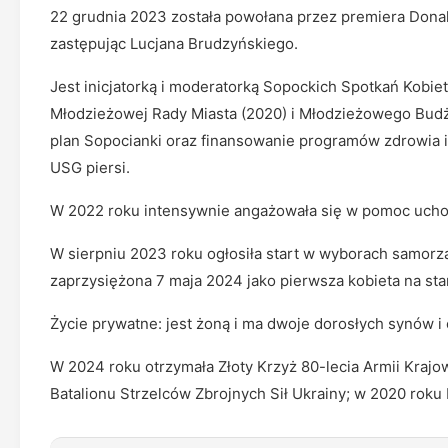
22 grudnia 2023 została powołana przez premiera Donal
zastępując Lucjana Brudzyńskiego.
Jest inicjatorką i moderatorką Sopockich Spotkań Kobiet
Młodzieżowej Rady Miasta (2020) i Młodzieżowego Bud
plan Sopocianki oraz finansowanie programów zdrowia i 
USG piersi.
W 2022 roku intensywnie angażowała się w pomoc uchod
W sierpniu 2023 roku ogłosiła start w wyborach samorzą
zaprzysiężona 7 maja 2024 jako pierwsza kobieta na st
Życie prywatne: jest żoną i ma dwoje dorosłych synów i 
W 2024 roku otrzymała Złoty Krzyż 80-lecia Armii Krajo
Batalionu Strzelców Zbrojnych Sił Ukrainy; w 2020 roku