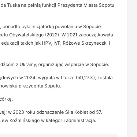
da Tuska na pełnią funkcji Prezydenta Miasta Sopotu,
; ponadto była inicjatorką powołania w Sopocie
żetu Obywatelskiego (2022). W 2021 zapoczątkowała
edukacji takich jak HPV, IVF, Różowe Skrzyneczki i
źcom z Ukrainy, organizując wsparcie w Sopocie.
dowych w 2024; wygrała w I turze (59,27%); została
anowisku prezydenta Sopotu.
córkę.
wej; w 2023 roku odznaczenie Siła Kobiet od 57.
 Lew Koźmińskiego w kategorii administracja.