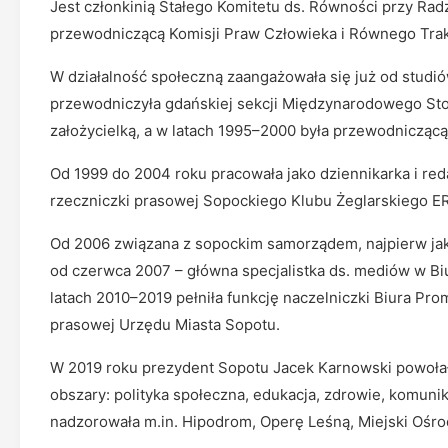
Jest członkinią Stałego Komitetu ds. Równości przy Ra
przewodniczącą Komisji Praw Człowieka i Równego Trakt
W działalność społeczną zaangażowała się już od studi
przewodniczyła gdańskiej sekcji Międzynarodowego Stow
założycielką, a w latach 1995–2000 była przewodnicząc
Od 1999 do 2004 roku pracowała jako dziennikarka i red
rzeczniczki prasowej Sopockiego Klubu Żeglarskiego ERG
Od 2006 związana z sopockim samorządem, najpierw jak
od czerwca 2007 – główna specjalistka ds. mediów w Biu
latach 2010–2019 pełniła funkcję naczelniczki Biura Pro
prasowej Urzędu Miasta Sopotu.
W 2019 roku prezydent Sopotu Jacek Karnowski powołał
obszary: polityka społeczna, edukacja, zdrowie, komunik
nadzorowała m.in. Hipodrom, Operę Leśną, Miejski Ośrod