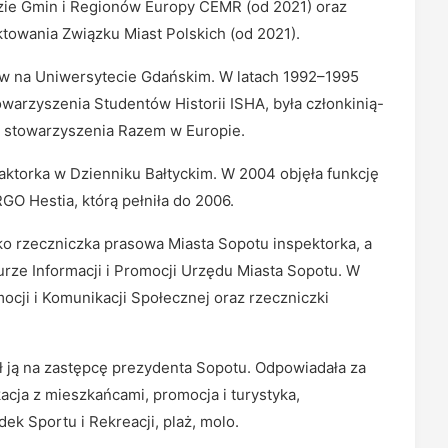
dzie Gmin i Regionów Europy CEMR (od 2021) oraz
owania Związku Miast Polskich (od 2021).
ów na Uniwersytecie Gdańskim. W latach 1992–1995
arzyszenia Studentów Historii ISHA, była członkinią-
ą stowarzyszenia Razem w Europie.
aktorka w Dzienniku Bałtyckim. W 2004 objęła funkcję
O Hestia, którą pełniła do 2006.
o rzeczniczka prasowa Miasta Sopotu inspektorka, a
rze Informacji i Promocji Urzędu Miasta Sopotu. W
mocji i Komunikacji Społecznej oraz rzeczniczki
 ją na zastępcę prezydenta Sopotu. Odpowiadała za
acja z mieszkańcami, promocja i turystyka,
ek Sportu i Rekreacji, plaż, molo.