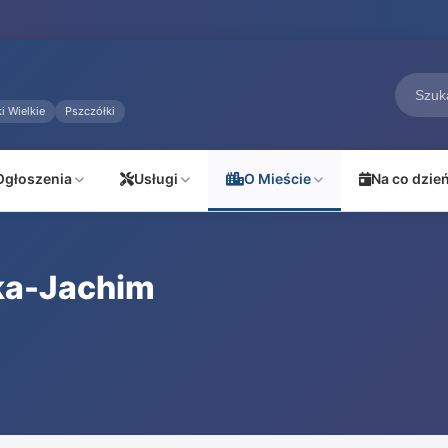
i Wielkie
Pszczółki
Ogłoszenia
Usługi
O Mieście
Na co dzie
ka-Jachim