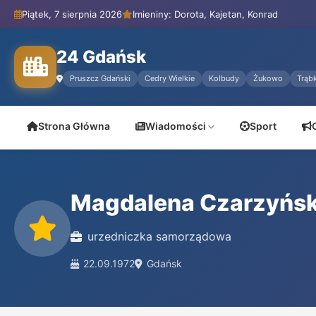
Piątek, 7 sierpnia 2026
Imieniny: Dorota, Kajetan, Konrad
24 Gdańsk
Pruszcz Gdański
Cedry Wielkie
Kolbudy
Żukowo
Trąbk
Strona Główna
Wiadomości
Sport
Magdalena Czarzyńs
urzedniczka samorządowa
22.09.1972
Gdańsk