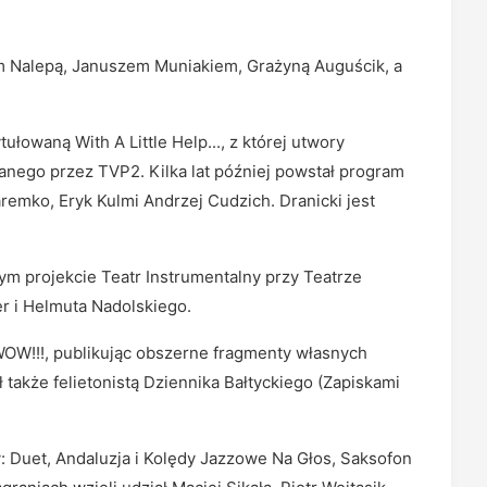
m Nalepą, Januszem Muniakiem, Grażyną Auguścik, a
ułowaną With A Little Help..., z której utwory
anego przez TVP2. Kilka lat później powstał program
aremko, Eryk Kulmi Andrzej Cudzich. Dranicki jest
ym projekcie Teatr Instrumentalny przy Teatrze
r i Helmuta Nadolskiego.
OW!!!, publikując obszerne fragmenty własnych
także felietonistą Dziennika Bałtyckiego (Zapiskami
y: Duet, Andaluzja i Kolędy Jazzowe Na Głos, Saksofon