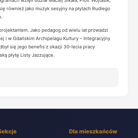
graniach wzięli udział Maciej Sikała, Piotr Wojtasik,
 się również jako muzyk sesyjny na płytach Rudiego
h.
 projektantem. Jako pedagog od wielu lat prowadzi
j i w Gdańskim Archipelagu Kultury – Integracyjny
ł się jego benefis z okazji 30-lecia pracy
ską płytę Listy Jazzujące.
Sekcje
Dla mieszkańców