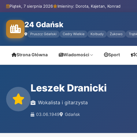
Piątek, 7 sierpnia 2026
Imieniny: Dorota, Kajetan, Konrad
24 Gdańsk
Pruszcz Gdański
Cedry Wielkie
Kolbudy
Żukowo
Trąbk
Strona Główna
Wiadomości
Sport
Leszek Dranicki
Wokalista i gitarzysta
03.06.1949
Gdańsk