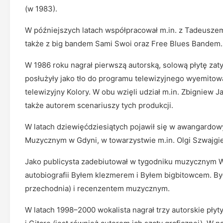
(w 1983).
W późniejszych latach współpracował m.in. z Tadeusze
także z big bandem Sami Swoi oraz Free Blues Bandem.
W 1986 roku nagrał pierwszą autorską, solową płytę zatyt
posłużyły jako tło do programu telewizyjnego wyemitow
telewizyjny Kolory. W obu wzięli udział m.in. Zbigniew J
także autorem scenariuszy tych produkcji.
W latach dziewięćdziesiątych pojawił się w awangardow
Muzycznym w Gdyni, w towarzystwie m.in. Olgi Szwajgie
Jako publicysta zadebiutował w tygodniku muzycznym W
autobiografii Byłem klezmerem i Byłem bigbitowcem. Był 
przechodnia) i recenzentem muzycznym.
W latach 1998–2000 wokalista nagrał trzy autorskie płyt