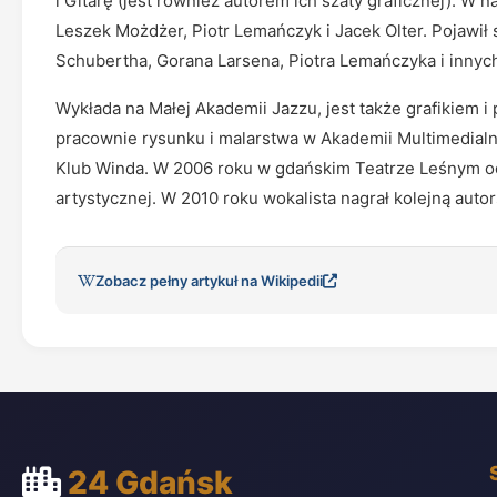
i Gitarę (jest również autorem ich szaty graficznej). W na
Leszek Możdżer, Piotr Lemańczyk i Jacek Olter. Pojawił
Schubertha, Gorana Larsena, Piotra Lemańczyka i innyc
Wykłada na Małej Akademii Jazzu, jest także grafikiem i
pracownie rysunku i malarstwa w Akademii Multimedialne
Klub Winda. W 2006 roku w gdańskim Teatrze Leśnym odby
artystycznej. W 2010 roku wokalista nagrał kolejną autor
Zobacz pełny artykuł na Wikipedii
24 Gdańsk