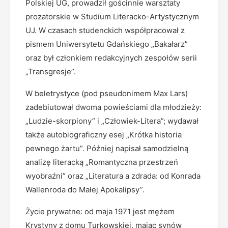
Polskiej UG, prowadził gościnnie warsztaty
prozatorskie w Studium Literacko-Artystycznym
UJ. W czasach studenckich współpracował z
pismem Uniwersytetu Gdańskiego „Bakałarz”
oraz był członkiem redakcyjnych zespołów serii
„Transgresje”.
W beletrystyce (pod pseudonimem Max Lars)
zadebiutował dwoma powieściami dla młodzieży:
„Ludzie-skorpiony” i „Człowiek-Litera”; wydawał
także autobiograficzny esej „Krótka historia
pewnego żartu”. Później napisał samodzielną
analizę literacką „Romantyczna przestrzeń
wyobraźni” oraz „Literatura a zdrada: od Konrada
Wallenroda do Małej Apokalipsy”.
Życie prywatne: od maja 1971 jest mężem
Krystyny z domu Turkowskiej, mając synów