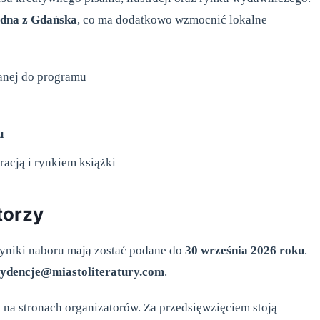
edna z Gdańska
, co ma dodatkowo wzmocnić lokalne
anej do programu
u
racją i rynkiem książki
torzy
wyniki naboru mają zostać podane do
30 września 2026 roku
.
zydencje@miastoliteratury.com
.
 na stronach organizatorów. Za przedsięwzięciem stoją