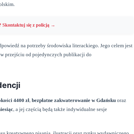
olskim.
 Skontaktuj się z policją →
dpowiedź na potrzeby środowiska literackiego. Jego celem jest
e w przejściu od pojedynczych publikacji do
dencji
kości 4400 zł
,
bezpłatne zakwaterowanie w Gdańsku
oraz
iesiąc
, a jej częścią będą także indywidualne sesje
resu kreatywnego pisania, ilustracji oraz rynku wydawniczego.