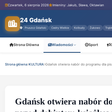
Czwartek, 6 sierpnia 2026
Imieniny: Jakub, Sława, Oktawian
24 Gdańsk
Pruszcz Gdański
Cedry Wielkie
Kolbudy
Żukowo
Trąbk
Strona Główna
Wiadomości
Sport
Strona główna
KULTURA
Gdańsk otwiera nabór do programu dla pis.
Gdańsk otwiera nabór do