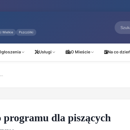
i Wielkie
Pszczółki
Ogłoszenia
Usługi
O Mieście
Na co dzie
..
 programu dla piszących