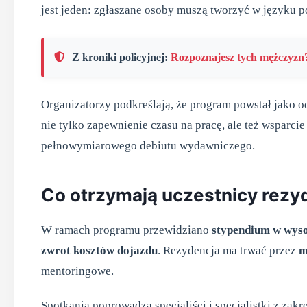
jest jeden: zgłaszane osoby muszą tworzyć w języku p
Z kroniki policyjnej:
Rozpoznajesz tych mężczyzn?
Organizatorzy podkreślają, że program powstał jako o
nie tylko zapewnienie czasu na pracę, ale też wsparci
pełnowymiarowego debiutu wydawniczego.
Co otrzymają uczestnicy rezy
W ramach programu przewidziano
stypendium w wyso
zwrot kosztów dojazdu
. Rezydencja ma trwać przez
m
mentoringowe.
Spotkania poprowadzą specjaliści i specjalistki z zak