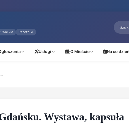
i Wielkie
Pszczółki
Ogłoszenia
Usługi
O Mieście
Na co dzie
..
w Gdańsku. Wystawa, kapsuła