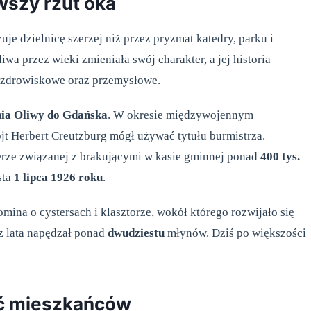
rwszy rzut oka
dzielnicę szerzej niż przez pryzmat katedry, parku i
a przez wieki zmieniała swój charakter, a jej historia
 uzdrowiskowe oraz przemysłowe.
nia Oliwy do Gdańska
. W okresie międzywojennym
ójt Herbert Creutzburg mógł używać tytułu burmistrza.
ferze związanej z brakującymi w kasie gminnej ponad
400 tys.
sta
1 lipca 1926 roku
.
omina o cystersach i klasztorze, wokół którego rozwijało się
ez lata napędzał ponad
dwudziestu
młynów. Dziś po większości
ść mieszkańców