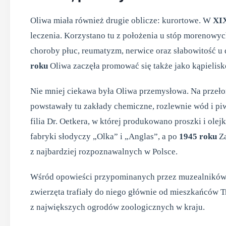
Oliwa miała również drugie oblicze: kurortowe. W
XIX
leczenia. Korzystano tu z położenia u stóp morenowyc
choroby płuc, reumatyzm, nerwice oraz słabowitość u 
roku
Oliwa zaczęła promować się także jako kąpielisk
Nie mniej ciekawa była Oliwa przemysłowa. Na przeł
powstawały tu zakłady chemiczne, rozlewnie wód i p
filia Dr. Oetkera, w której produkowano proszki i olejk
fabryki słodyczy „Olka” i „Anglas”, a po
1945 roku
Za
z najbardziej rozpoznawalnych w Polsce.
Wśród opowieści przypominanych przez muzealników zn
zwierzęta trafiały do niego głównie od mieszkańców Tr
z największych ogrodów zoologicznych w kraju.