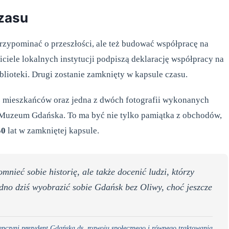
czasu
przypominać o przeszłości, ale też budować współpracę na
ciele lokalnych instytucji podpiszą deklarację współpracy na
blioteki. Drugi zostanie zamknięty w kapsule czasu.
ez mieszkańców oraz jedna z dwóch fotografii wykonanych
h Muzeum Gdańska. To ma być nie tylko pamiątka z obchodów,
50
lat w zamkniętej kapsule.
mnieć sobie historię, ale także docenić ludzi, którzy
udno dziś wyobrazić sobie Gdańsk bez Oliwy, choć jeszcze
ępczyni prezydent Gdańska ds. rozwoju społecznego i równego traktowania