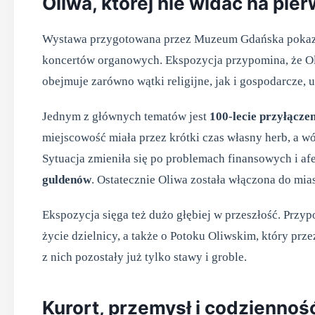
Oliwa, której nie widać na pie
Wystawa przygotowana przez Muzeum Gdańska pokazuje 
koncertów organowych. Ekspozycja przypomina, że Oliw
obejmuje zarówno wątki religijne, jak i gospodarcze,
Jednym z głównych tematów jest
100-lecie przyłącze
miejscowość miała przez krótki czas własny herb, a w
Sytuacja zmieniła się po problemach finansowych i a
guldenów
. Ostatecznie Oliwa została włączona do mia
Ekspozycja sięga też dużo głębiej w przeszłość. Przyp
życie dzielnicy, a także o Potoku Oliwskim, który prz
z nich pozostały już tylko stawy i groble.
Kurort, przemysł i codzienno