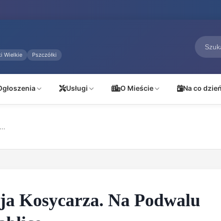
i Wielkie
Pszczółki
Ogłoszenia
Usługi
O Mieście
Na co dzie
..
ja Kosycarza. Na Podwalu