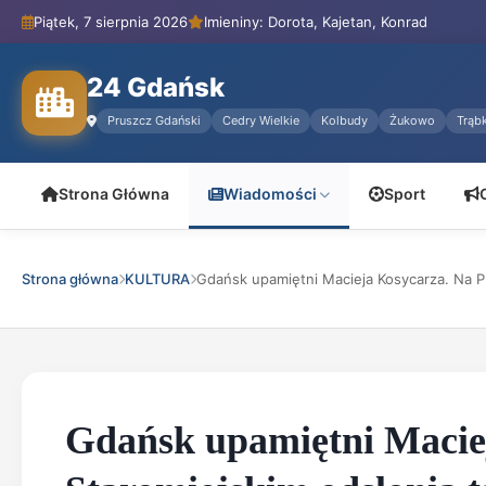
Piątek, 7 sierpnia 2026
Imieniny: Dorota, Kajetan, Konrad
24 Gdańsk
Pruszcz Gdański
Cedry Wielkie
Kolbudy
Żukowo
Trąbk
Strona Główna
Wiadomości
Sport
Strona główna
KULTURA
Gdańsk upamiętni Macieja Kosycarza. Na P.
Gdańsk upamiętni Macie