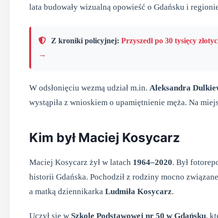
lata budowały wizualną opowieść o Gdańsku i regionie
Z kroniki policyjnej:
Przyszedł po 30 tysięcy złotyc
→
W odsłonięciu wezmą udział m.in.
Aleksandra Dulkie
wystąpiła z wnioskiem o upamiętnienie męża. Na miejsc
Kim był Maciej Kosycarz
Maciej Kosycarz żył w latach
1964–2020
. Był fotore
historii Gdańska. Pochodził z rodziny mocno związanej
a matką dziennikarka
Ludmiła Kosycarz
.
Uczył się w
Szkole Podstawowej nr 50 w Gdańsku
, k