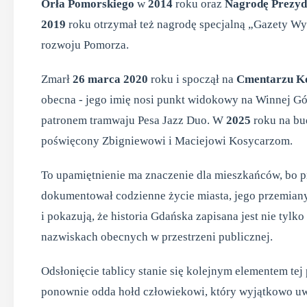
Orła Pomorskiego
w
2014
roku oraz
Nagrodę Prezyd
2019
roku otrzymał też nagrodę specjalną „Gazety Wyb
rozwoju Pomorza.
Zmarł
26 marca 2020
roku i spoczął na
Cmentarzu K
obecna - jego imię nosi punkt widokowy na Winnej Gó
patronem tramwaju Pesa Jazz Duo. W
2025
roku na b
poświęcony Zbigniewowi i Maciejowi Kosycarzom.
To upamiętnienie ma znaczenie dla mieszkańców, bo p
dokumentował codzienne życie miasta, jego przemiany
i pokazują, że historia Gdańska zapisana jest nie tylko
nazwiskach obecnych w przestrzeni publicznej.
Odsłonięcie tablicy stanie się kolejnym elementem te
ponownie odda hołd człowiekowi, który wyjątkowo u