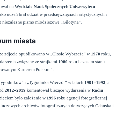
iował na
Wydziale Nauk Społecznych Uniwersytetu
ako uczeń brał udział w przedsięwzięciach artystycznych i
az niezależne pismo młodzieżowe „Gilotyna”.
iwum miasta
wsze zdjęcie opublikowano w „Głosie Wybrzeża” w
1970
roku,
ydarzenia związane ze strajkami
1980
roku i czasem stanu
strowanym Kurierem Polskim”.
 Tygodników” i „Tygodnika Wieczór” w latach
1991–1992
, a
 Od
2012–2019
komentował bieżące wydarzenia w
Radiu
ięciem było założenie w
1996
roku agencji fotograficznej
 z kluczowych archiwów fotograficznych dotyczących Gdańska i