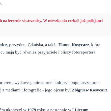
.
h na leczenie siostrzenicy. W mieszkaniu czekali już policjanci
wicz
, prezydent Gdańska, a także
Hanna Kosycarz
, która
u mają być również przyjaciele i bliscy fotoreportera.
porterem, wydawcą, animatorem kultury i popularyzatorem
 z mediami i fotografią - jego ojcem był
Zbigniew Kosycarz
,
tórą ukończył w
1979
roku, a następnie w
I Liceum