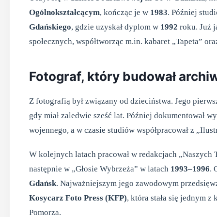
Ogólnokształcącym
, kończąc je w
1983
. Później stud
Gdańskiego
, gdzie uzyskał dyplom w
1992
roku. Już j
społecznych, współtworząc m.in. kabaret „Tapeta” or
Fotograf, który budował arch
Z fotografią był związany od dzieciństwa. Jego pier
gdy miał zaledwie sześć lat. Później dokumentował w
wojennego, a w czasie studiów współpracował z „Ilu
W kolejnych latach pracował w redakcjach „Naszych
następnie w „Głosie Wybrzeża” w latach
1993–1996
.
Gdańsk
. Najważniejszym jego zawodowym przedsięwz
Kosycarz Foto Press (KFP)
, która stała się jednym
Pomorza.