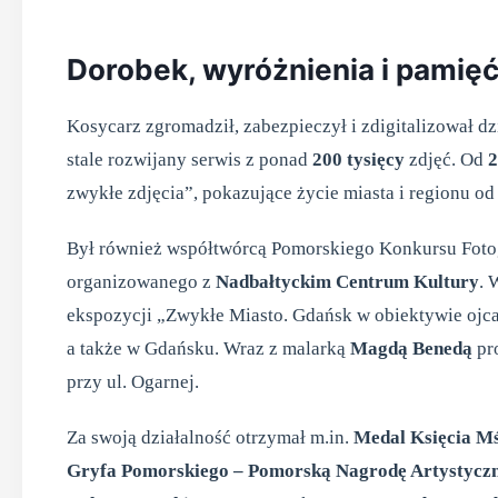
Dorobek, wyróżnienia i pamięć
Kosycarz zgromadził, zabezpieczył i zdigitalizował dz
stale rozwijany serwis z ponad
200 tysięcy
zdjęć. Od
2
zwykłe zdjęcia”, pokazujące życie miasta i regionu o
Był również współtwórcą Pomorskiego Konkursu Fotog
organizowanego z
Nadbałtyckim Centrum Kultury
. 
ekspozycji „Zwykłe Miasto. Gdańsk w obiektywie ojc
a także w Gdańsku. Wraz z malarką
Magdą Benedą
pr
przy ul. Ogarnej.
Za swoją działalność otrzymał m.in.
Medal Księcia Mś
Gryfa Pomorskiego – Pomorską Nagrodę Artystycz