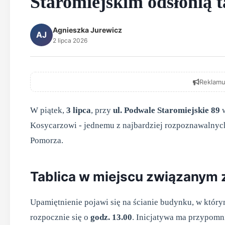
Staromiejskim odsłonią t
Agnieszka Jurewicz
AJ
2 lipca 2026
Reklamu
W piątek,
3 lipca
, przy
ul. Podwale Staromiejskie 89
w
Kosycarzowi - jednemu z najbardziej rozpoznawalnyc
Pomorza.
Tablica w miejscu związanym z
Upamiętnienie pojawi się na ścianie budynku, w któr
rozpocznie się o
godz. 13.00
. Inicjatywa ma przypomni