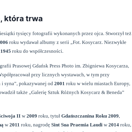
, która trwa
iesiątki tysięcy fotografii wykonanych przez ojca. Stworzył też
006
roku wydawał albumy z serii „Fot. Kosycarz. Niezwykłe
d
1945
roku do współczesności.
rafii Prasowej Gdańsk Press Photo im. Zbigniewa Kosycarza,
Współpracował przy licznych wystawach, w tym przy
a i syna”, pokazywanej od
2001
roku w wielu miastach Europy,
owadził także „Galerię Sztuk Różnych Kosycarz & Beneda”
ciwoja II
w
2009
roku, tytuł
Gdańszczanina Roku 2009
,
ną
w
2011
roku, nagrodę
Sint Sua Praemia Laudi
w
2014
roku,