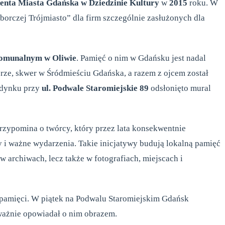
enta Miasta Gdańska w Dziedzinie Kultury
w
2015
roku. W
orczej Trójmiasto” dla firm szczególnie zasłużonych dla
omunalnym w Oliwie
. Pamięć o nim w Gdańsku jest nadal
rze, skwer w Śródmieściu Gdańska, a razem z ojcem został
udynku przy
ul. Podwale Staromiejskie 89
odsłonięto mural
rzypomina o twórcy, który przez lata konsekwentnie
 i ważne wydarzenia. Takie inicjatywy budują lokalną pamięć
 w archiwach, lecz także w fotografiach, miejscach i
j pamięci. W piątek na Podwalu Staromiejskim Gdańsk
ważnie opowiadał o nim obrazem.