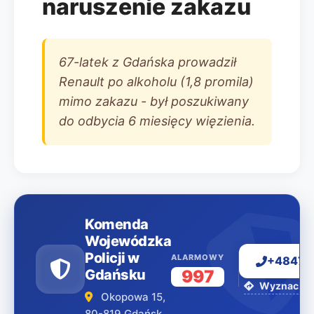
naruszenie zakazu
67-latek z Gdańska prowadził
Renault po alkoholu (1,8 promila)
mimo zakazu - był poszukiwany
do odbycia 6 miesięcy więzienia.
Komenda
Wojewódzka
Policji w
ALARMOWY
+48477
Gdańsku
997
Wyznacz tr
Okopowa 15,
80-819 Gdańsk