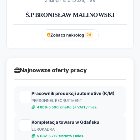
Zmarł(a) 15.04.2026, l. 88
Ś.P BRONISŁAW MALINOWSKI
Zobacz nekrolog
24
Najnowsze oferty pracy
Pracownik produkcji automotive (K/M)
PERSONNEL RECRUITMENT
4 806-5 500 złnetto (+ VAT) / mies.
Kompletacja towaru w Gdańsku
EUROKADRA
5 082-5 712 złbrutto / mies.