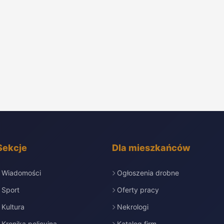
Sekcje
Dla mieszkańców
Wiadomości
Ogłoszenia drobne
Sport
Oferty pracy
Kultura
Nekrologi
Kronika policyjna
Katalog firm