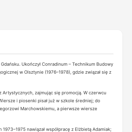
u w Gdańsku. Ukończył Conradinum – Technikum Budowy
icznej w Olsztynie (1976–1978), gdzie związał się z
z Artystycznych, zajmując się promocją. W czerwcu
ersze i piosenki pisał już w szkole średniej; do
rzegorzowi Marchowskiemu, a pierwsze wiersze
h 1973–1975 nawiązał współpracę z Elżbietą Adamiak;