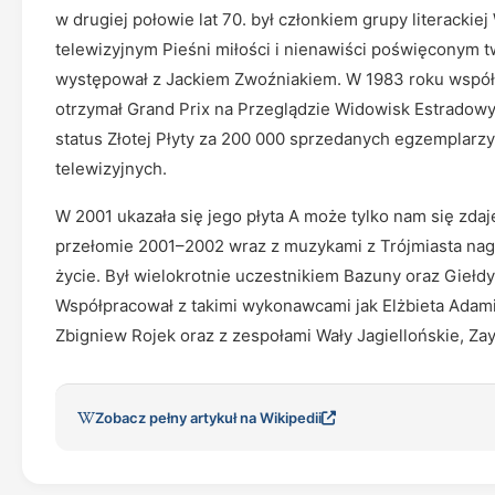
w drugiej połowie lat 70. był członkiem grupy literacki
telewizyjnym Pieśni miłości i nienawiści poświęconym 
występował z Jackiem Zwoźniakiem. W 1983 roku współt
otrzymał Grand Prix na Przeglądzie Widowisk Estradowyc
status Złotej Płyty za 200 000 sprzedanych egzemplarzy.
telewizyjnych.
W 2001 ukazała się jego płyta A może tylko nam się zdaj
przełomie 2001–2002 wraz z muzykami z Trójmiasta nagra
życie. Był wielokrotnie uczestnikiem Bazuny oraz Giełd
Współpracował z takimi wykonawcami jak Elżbieta Adam
Zbigniew Rojek oraz z zespołami Wały Jagiellońskie, Zay
Zobacz pełny artykuł na Wikipedii