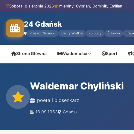
Sobota, 8 sierpnia 2026
Imieniny: Cyprian, Dominik, Emilian
24 Gdańsk
Pruszcz Gdański
Cedry Wielkie
Kolbudy
Żukowo
Trąbk
Strona Główna
Wiadomości
Sport
Waldemar Chyliński
poeta i piosenkarz
13.09.1953
Gdańsk