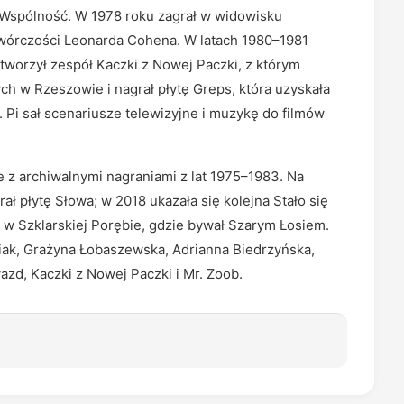
ej Wspólność. W 1978 roku zagrał w widowisku
twórczości Leonarda Cohena. W latach 1980–1981
worzył zespół Kaczki z Nowej Paczki, z którym
h w Rzeszowie i nagrał płytę Greps, która uzyskała
 Pi sał scenariusze telewizyjne i muzykę do filmów
e z archiwalnymi nagraniami z lat 1975–1983. Na
ł płytę Słowa; w 2018 ukazała się kolejna Stało się
y w Szklarskiej Porębie, gdzie bywał Szarym Łosiem.
iak, Grażyna Łobaszewska, Adrianna Biedrzyńska,
azd, Kaczki z Nowej Paczki i Mr. Zoob.