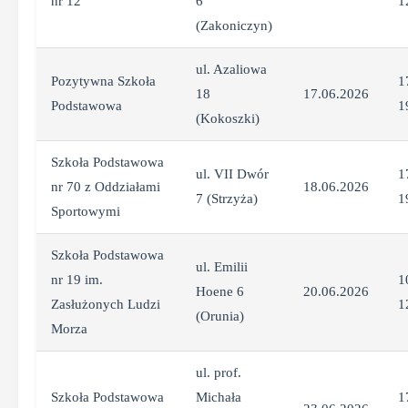
nr 12
6
1
(Zakoniczyn)
ul. Azaliowa
Pozytywna Szkoła
1
18
17.06.2026
Podstawowa
1
(Kokoszki)
Szkoła Podstawowa
ul. VII Dwór
1
nr 70 z Oddziałami
18.06.2026
7 (Strzyża)
1
Sportowymi
Szkoła Podstawowa
ul. Emilii
nr 19 im.
1
Hoene 6
20.06.2026
Zasłużonych Ludzi
1
(Orunia)
Morza
ul. prof.
Szkoła Podstawowa
Michała
1