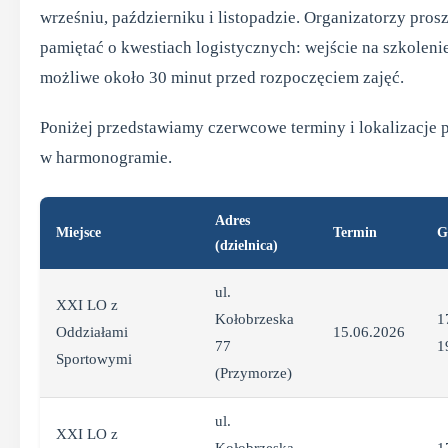
wrześniu, październiku i listopadzie. Organizatorzy prosz
pamiętać o kwestiach logistycznych: wejście na szkoleni
możliwe około 30 minut przed rozpoczęciem zajęć.
Poniżej przedstawiamy czerwcowe terminy i lokalizacje 
w harmonogramie.
Adres
Miejsce
Termin
G
(dzielnica)
ul.
XXI LO z
Kołobrzeska
1
Oddziałami
15.06.2026
77
1
Sportowymi
(Przymorze)
ul.
XXI LO z