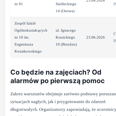
23.06.2026
nr 81
Siedleckiego
1
14 (Osowa)
Zespół Szkół
Ogólnokształcących
ul. Ignacego
1
nr 10 im.
Krasickiego
23.06.2026
1
Eugeniusza
10 (Brzeźno)
Kwiatkowskiego
Co będzie na zajęciach? Od
alarmów po pierwszą pomoc
Zakres warsztatów obejmuje zarówno podstawy poruszani
sytuacjach nagłych, jak i przygotowanie do zdarzeń
długotrwałych. Organizatorzy zapowiadają, że uczestnic