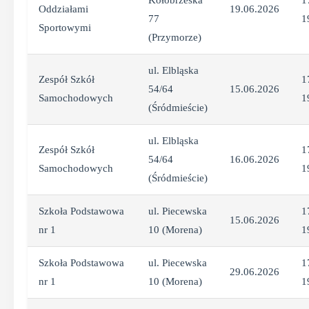
Kołobrzeska
1
Oddziałami
19.06.2026
77
1
Sportowymi
(Przymorze)
ul. Elbląska
Zespół Szkół
1
54/64
15.06.2026
Samochodowych
1
(Śródmieście)
ul. Elbląska
Zespół Szkół
1
54/64
16.06.2026
Samochodowych
1
(Śródmieście)
Szkoła Podstawowa
ul. Piecewska
1
15.06.2026
nr 1
10 (Morena)
1
Szkoła Podstawowa
ul. Piecewska
1
29.06.2026
nr 1
10 (Morena)
1