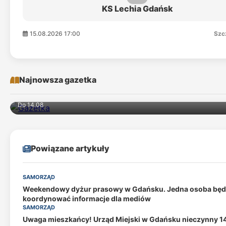
KS Lechia Gdańsk
15.08.2026 17:00
Szc
Najnowsza gazetka
Do 14.08
Powiązane artykuły
SAMORZĄD
Weekendowy dyżur prasowy w Gdańsku. Jedna osoba będ
koordynować informacje dla mediów
SAMORZĄD
Uwaga mieszkańcy! Urząd Miejski w Gdańsku nieczynny 1