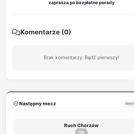
zaprasza po bezpłatne porady
Komentarze (0)
Brak komentarzy. Bądź pierwszy!
Następny mecz
Betcl
Ruch Chorzów
VS