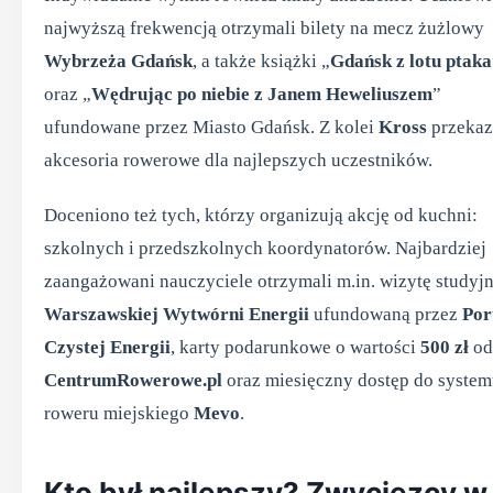
najwyższą frekwencją otrzymali bilety na mecz żużlowy
Wybrzeża Gdańsk
, a także książki „
Gdańsk z lotu ptaka
oraz „
Wędrując po niebie z Janem Heweliuszem
”
ufundowane przez Miasto Gdańsk. Z kolei
Kross
przekaz
akcesoria rowerowe dla najlepszych uczestników.
Doceniono też tych, którzy organizują akcję od kuchni:
szkolnych i przedszkolnych koordynatorów. Najbardziej
zaangażowani nauczyciele otrzymali m.in. wizytę studyj
Warszawskiej Wytwórni Energii
ufundowaną przez
Por
Czystej Energii
, karty podarunkowe o wartości
500 zł
od
CentrumRowerowe.pl
oraz miesięczny dostęp do syste
roweru miejskiego
Mevo
.
Kto był najlepszy? Zwycięzcy w