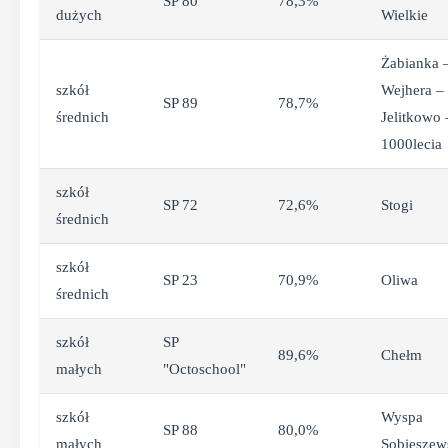
SP 80
78,3%
dużych
Wielkie
Żabianka 
szkół
Wejhera –
SP 89
78,7%
średnich
Jelitkowo 
1000lecia
szkół
SP 72
72,6%
Stogi
średnich
szkół
SP 23
70,9%
Oliwa
średnich
szkół
SP
89,6%
Chełm
małych
"Octoschool"
szkół
Wyspa
SP 88
80,0%
małych
Sobieszew