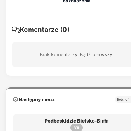
odznaczenia
Komentarze (0)
Brak komentarzy. Bądź pierwszy!
Następny mecz
Betclic 1.
Podbeskidzie Bielsko-Biała
VS