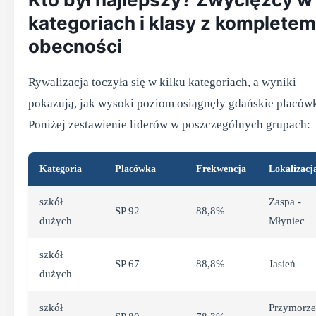
kategoriach i klasy z kompletem
obecności
Rywalizacja toczyła się w kilku kategoriach, a wyniki
pokazują, jak wysoki poziom osiągnęły gdańskie placówk
Poniżej zestawienie liderów w poszczególnych grupach:
Kategoria
Placówka
Frekwencja
Lokalizacj
szkół
Zaspa -
SP 92
88,8%
dużych
Młyniec
szkół
SP 67
88,8%
Jasień
dużych
szkół
Przymorze