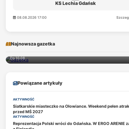
KS Lechia Gdańsk
08.08.2026 17:00
Szczeg
Najnowsza gazetka
Do 10.08
Powiązane artykuły
AKTYWNOŚĆ
Siatkarskie miasteczko na Ołowiance. Weekend pełen atrak
przed MŚ 2027
AKTYWNOŚĆ
Reprezentacja Polski wróci do Gdańska. W ERGO ARENIE z
z Finlandią