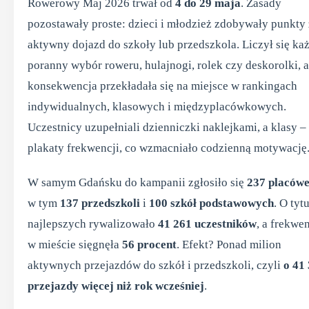
Rowerowy Maj 2026 trwał od
4 do 29 maja
. Zasady
pozostawały proste: dzieci i młodzież zdobywały punkty
aktywny dojazd do szkoły lub przedszkola. Liczył się ka
poranny wybór roweru, hulajnogi, rolek czy deskorolki, a
konsekwencja przekładała się na miejsce w rankingach
indywidualnych, klasowych i międzyplacówkowych.
Uczestnicy uzupełniali dzienniczki naklejkami, a klasy –
plakaty frekwencji, co wzmacniało codzienną motywację
W samym Gdańsku do kampanii zgłosiło się
237 placów
w tym
137 przedszkoli
i
100 szkół podstawowych
. O tyt
najlepszych rywalizowało
41 261 uczestników
, a frekwe
w mieście sięgnęła
56 procent
. Efekt? Ponad milion
aktywnych przejazdów do szkół i przedszkoli, czyli
o 41
przejazdy więcej niż rok wcześniej
.