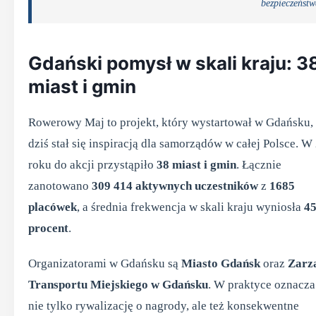
bezpieczeństw
Gdański pomysł w skali kraju: 3
miast i gmin
Rowerowy Maj to projekt, który wystartował w Gdańsku,
dziś stał się inspiracją dla samorządów w całej Polsce. W
roku do akcji przystąpiło
38 miast i gmin
. Łącznie
zanotowano
309 414 aktywnych uczestników
z
1685
placówek
, a średnia frekwencja w skali kraju wyniosła
4
procent
.
Organizatorami w Gdańsku są
Miasto Gdańsk
oraz
Zarz
Transportu Miejskiego w Gdańsku
. W praktyce oznacza
nie tylko rywalizację o nagrody, ale też konsekwentne