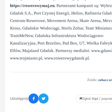
https://rowerowymaj.eu
. Partnerami kampanii są: Wybr
Gdańsk S.A., Port Czystej Energii, Helios, Rafineria Gdań
Centrum Rowerowe, Movement Arena, Skate Arena, Mevo
Kross, Gdańskie Wodociągi, Strefa Zoltar, Teatr Miniatura
TrainMeNow, Gdańska Infrastruktura Wodociągowo-
Kanalizacyjna, Port Brzeźno, Pad Box, U7, Wielka Fabry
Elfów, Majaland Gdańsk. Partnerzy medialni: www.gdansk
www.trojmiasto.pl, www.rowerowygdansk.pl.
Źródło:
zobacz or
Udostępnij:
Zgłoś błąd / popr