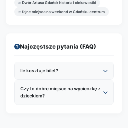
Dwór Artusa Gdańsk historia i ciekawostki
fajne miejsca na weekend w Gdańsku centrum
Najczęstsze pytania (FAQ)
Ile kosztuje bilet?
Czy to dobre miejsce na wycieczkę z
Najczęściej spotykane widełki dla tego
dzieckiem?
typu oddziału muzealnego w centrum
Gdańska to ok. 25–40 zł za bilet normalny i
15–30 zł za ulgowy. Czasem dostępne są
Tak, szczególnie jeśli dziecku pomoże
bilety rodzinne lub łączone z innymi
„opowieść” zamiast samego oglądania
oddziałami Muzeum Gdańska, co opłaca się