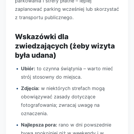
parkowania i strefy płatne – lepiej
zaplanować parking wcześniej lub skorzystać
z transportu publicznego.
Wskazówki dla
zwiedzających (żeby wizyta
była udana)
Ubiór:
to czynna świątynia – warto mieć
strój stosowny do miejsca.
Zdjęcia:
w niektórych strefach mogą
obowiązywać zasady dotyczące
fotografowania; zwracaj uwagę na
oznaczenia.
Najlepsza pora:
rano w dni powszednie
bywa spokojniej niż w weekendy i w