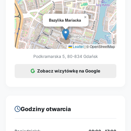
widokowy polecane jest raczej starszym
dzieciom ze względu na dużą liczbę
schodów; warto zabrać wodę i wygodne
×
Bazylika Mariacka
buty.
Leaflet
|
© OpenStreetMap
Podkramarska 5, 80-834 Gdańsk
Zobacz wizytówkę na Google
Godziny otwarcia