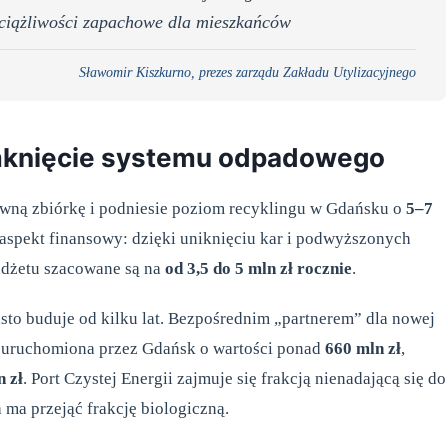
uciążliwości zapachowe dla mieszkańców
Sławomir Kiszkurno, prezes zarządu Zakładu Utylizacyjnego
omknięcie systemu odpadowego
ywną zbiórkę i podniesie poziom recyklingu w Gdańsku o
5–7
 aspekt finansowy: dzięki uniknięciu kar i podwyższonych
udżetu szacowane są na
od 3,5 do 5 mln zł rocznie
.
asto buduje od kilku lat. Bezpośrednim „partnerem” dla nowej
nia uruchomiona przez Gdańsk o wartości ponad
660 mln zł
,
n zł
. Port Czystej Energii zajmuje się frakcją nienadającą się do
 ma przejąć frakcję biologiczną.