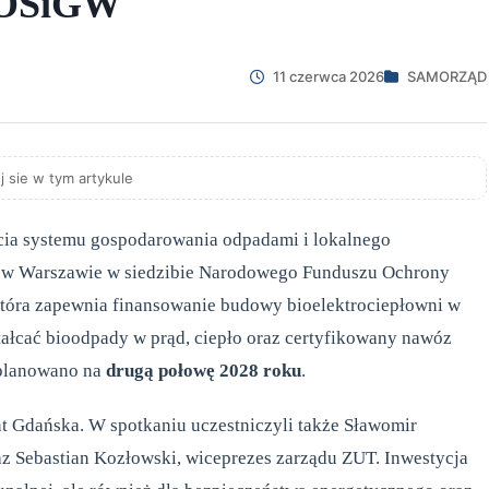
FOŚiGW
11 czerwca 2026
SAMORZĄD
j sie w tym artykule
cia systemu gospodarowania odpadami i lokalnego
, w Warszawie w siedzibie Narodowego Funduszu Ochrony
tóra zapewnia finansowanie budowy bioelektrociepłowni w
tałcać bioodpady w prąd, ciepło oraz certyfikowany nawóz
aplanowano na
drugą połowę 2028 roku
.
t Gdańska. W spotkaniu uczestniczyli także Sławomir
az Sebastian Kozłowski, wiceprezes zarządu ZUT. Inwestycja