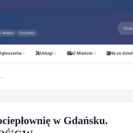
i Wielkie
Pszczółki
Ogłoszenia
Usługi
O Mieście
Na co dzie
...
rociepłownię w Gdańsku.