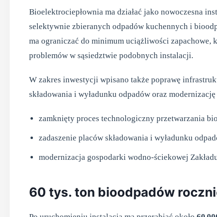
Bioelektrociepłownia ma działać jako nowoczesna in
selektywnie zbieranych odpadów kuchennych i bioodp
ma ograniczać do minimum uciążliwości zapachowe, kt
problemów w sąsiedztwie podobnych instalacji.
W zakres inwestycji wpisano także poprawę infrastruk
składowania i wyładunku odpadów oraz modernizację
zamknięty proces technologiczny przetwarzania bi
zadaszenie placów składowania i wyładunku odpad
modernizacja gospodarki wodno‑ściekowej Zakładu
60 tys. ton bioodpadów rocznie
Po uruchomieniu instalacja ma przerabiać około
60 00