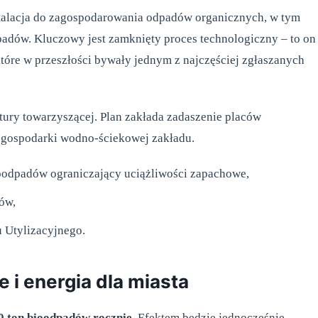
stalacja do zagospodarowania odpadów organicznych, w tym
adów. Kluczowy jest zamknięty proces technologiczny – to on
óre w przeszłości bywały jednym z najczęściej zgłaszanych
tury towarzyszącej. Plan zakłada zadaszenie placów
 gospodarki wodno‑ściekowej zakładu.
oodpadów ograniczający uciążliwości zapachowe,
ów,
 Utylizacyjnego.
 i energia dla miasta
0 ton bioodpadów rocznie
. Efektem będzie jednocześnie