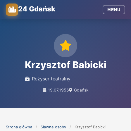
24 Gdańsk
MENU
Krzysztof Babicki
Reżyser teatralny
19.07.1956
Gdańsk
Strona główna
/
Sławne osoby
/
Krzysztof Babicki