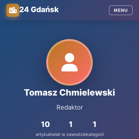
24 Gdańsk
MENU
Tomasz Chmielewski
Redaktor
10
1
1
artykułów
lat w zawodzie
kategorii