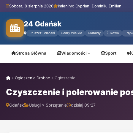
Sobota, 8 sierpnia 2026
Imieniny: Cyprian, Dominik, Emilian
24 Gdańsk
Pruszcz Gdański
Cedry Wielkie
Kolbudy
Żukowo
Trąbk
Strona Główna
Wiadomości
Sport
»
Ogłoszenia Drobne
»
Ogłoszenie
Czyszczenie i polerowanie 
Gdańsk
Usługi > Sprzątanie
dzisiaj 09:27