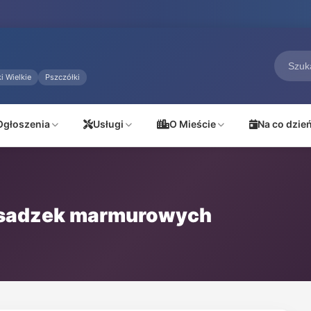
i Wielkie
Pszczółki
Ogłoszenia
Usługi
O Mieście
Na co dzie
posadzek marmurowych