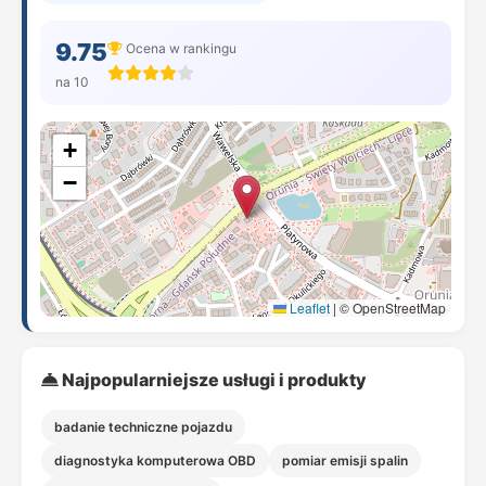
9.75
Ocena w rankingu
na 10
+
−
Leaflet
|
© OpenStreetMap
Najpopularniejsze usługi i produkty
badanie techniczne pojazdu
diagnostyka komputerowa OBD
pomiar emisji spalin