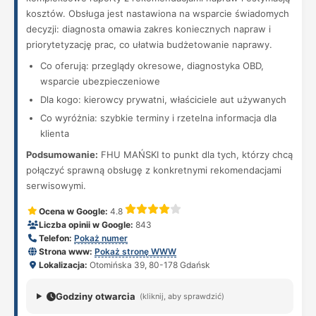
kosztów. Obsługa jest nastawiona na wsparcie świadomych
decyzji: diagnosta omawia zakres koniecznych napraw i
priorytetyzację prac, co ułatwia budżetowanie naprawy.
Co oferują: przeglądy okresowe, diagnostyka OBD,
wsparcie ubezpieczeniowe
Dla kogo: kierowcy prywatni, właściciele aut używanych
Co wyróżnia: szybkie terminy i rzetelna informacja dla
klienta
Podsumowanie:
FHU MAŃSKI to punkt dla tych, którzy chcą
połączyć sprawną obsługę z konkretnymi rekomendacjami
serwisowymi.
Ocena w Google:
4.8
Liczba opinii w Google:
843
Telefon:
Pokaż numer
Strona www:
Pokaż stronę WWW
Lokalizacja:
Otomińska 39, 80-178 Gdańsk
Godziny otwarcia
(kliknij, aby sprawdzić)