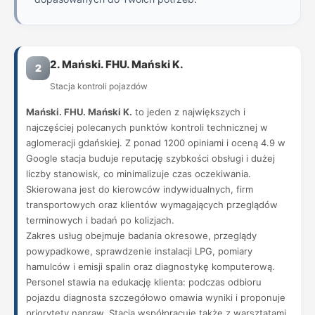
2. Mański. FHU. Mański K.
2
Stacja kontroli pojazdów
Mański. FHU. Mański K.
to jeden z największych i
najczęściej polecanych punktów kontroli technicznej w
aglomeracji gdańskiej. Z ponad 1200 opiniami i oceną 4.9 w
Google stacja buduje reputację szybkości obsługi i dużej
liczby stanowisk, co minimalizuje czas oczekiwania.
Skierowana jest do kierowców indywidualnych, firm
transportowych oraz klientów wymagających przeglądów
terminowych i badań po kolizjach.
Zakres usług obejmuje badania okresowe, przeglądy
powypadkowe, sprawdzenie instalacji LPG, pomiary
hamulców i emisji spalin oraz diagnostykę komputerową.
Personel stawia na edukację klienta: podczas odbioru
pojazdu diagnosta szczegółowo omawia wyniki i proponuje
priorytety napraw. Stacja współpracuje także z warsztatami