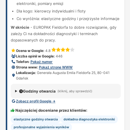
elektroniki, pomiary emisji
Dla kogo: kierowcy indywidualni i floty
Co wyróżnia: elastyczne godziny i przejrzyste informacje
W skrócie
- EUROPAK Fieldorfa to dobre rozwiązanie, gdy
zależy Ci na dokładności diagnostyki i terminach
dopasowanych do pracy.
Ocena w Google:
4.8
Liczba opinii w Google:
446
Telefon:
Pokaż numer
Strona www:
Pokaż stronę WWW
Lokalizacja:
Generała Augusta Emila Fieldorfa 25, 80-041
Gdańsk
Godziny otwarcia
(kliknij, aby sprawdzić)
Zobacz profil Google →
Najczęściej doceniane przez klientów:
elastyczne godziny otwarcia
dokładna diagnostyka elektroniki
profesjonalne wyjaśnienia wyników