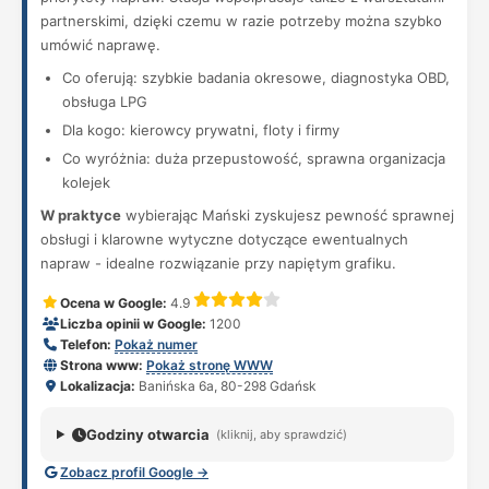
partnerskimi, dzięki czemu w razie potrzeby można szybko
umówić naprawę.
Co oferują: szybkie badania okresowe, diagnostyka OBD,
obsługa LPG
Dla kogo: kierowcy prywatni, floty i firmy
Co wyróżnia: duża przepustowość, sprawna organizacja
kolejek
W praktyce
wybierając Mański zyskujesz pewność sprawnej
obsługi i klarowne wytyczne dotyczące ewentualnych
napraw - idealne rozwiązanie przy napiętym grafiku.
Ocena w Google:
4.9
Liczba opinii w Google:
1200
Telefon:
Pokaż numer
Strona www:
Pokaż stronę WWW
Lokalizacja:
Banińska 6a, 80-298 Gdańsk
Godziny otwarcia
(kliknij, aby sprawdzić)
Zobacz profil Google →