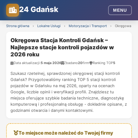
24 Gdańsk
MENU
Strona główna
›
Lokalne Usługi
›
Motoryzacja i Transport
›
Okręgowa Stac
Okręgowa Stacja Kontroli Gdańsk –
Najlepsze stacje kontroli pojazdów w
2026 roku
Data aktualizacji:
5 maja 2026
Zbadano
20
firm
Ranking TOP
5
Szukasz rzetelnej, sprawdzonej okręgowej stacji kontroli
Gdańsk? Przygotowaliśmy ranking TOP 5 stacji kontroli
pojazdów w Gdańsku na maj 2026, oparty na ocenach
Google, liczbie opinii i weryfikacji profili. Znajdziesz tu
miejsca oferujące szybkie badania techniczne, diagnostykę
komputerową i profesjonalną obsługę - dokładnie opisane, z
godzinami otwarcia i danymi kontaktowymi.
To miejsce może należeć do Twojej firmy