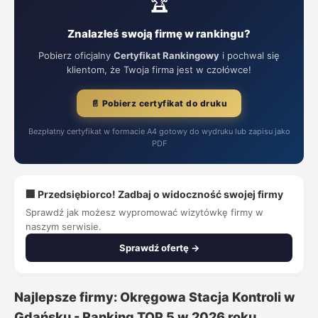
🏆
Znalazłeś swoją firmę w rankingu?
Pobierz oficjalny
Certyfikat Rankingowy
i pochwal się
klientom, że Twoja firma jest w czołówce!
📄 Pobierz certyfikat do druku
Bezpłatny certyfikat w formacie A4 gotowy do wydruku lub zapisu jako
PDF
🏢 Przedsiębiorco! Zadbaj o widoczność swojej firmy
Sprawdź jak możesz wypromować wizytówkę firmy w
naszym serwisie.
Sprawdź ofertę →
Najlepsze firmy: Okręgowa Stacja Kontroli w
Gdańsku - Ranking TOP 5 w 2026 roku