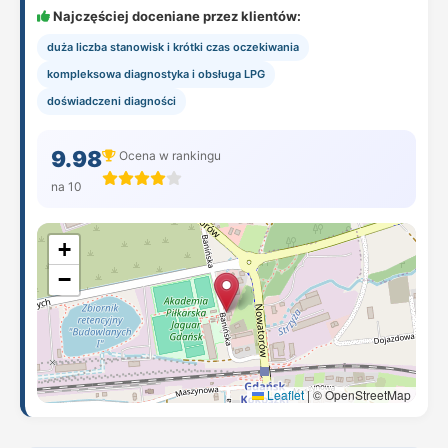
Najczęściej doceniane przez klientów:
duża liczba stanowisk i krótki czas oczekiwania
kompleksowa diagnostyka i obsługa LPG
doświadczeni diagności
9.98
Ocena w rankingu
na 10
+
−
Leaflet
|
© OpenStreetMap