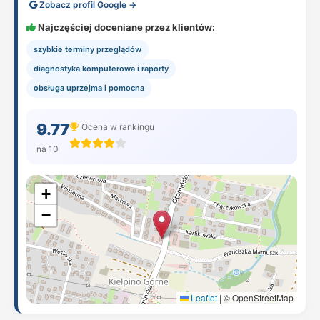
Zobacz profil Google →
Najczęściej doceniane przez klientów:
szybkie terminy przeglądów
diagnostyka komputerowa i raporty
obsługa uprzejma i pomocna
9.77
Ocena w rankingu
na 10
+
−
Leaflet
|
© OpenStreetMap