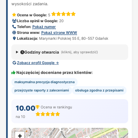
wysokości zadania.
Ocena w Google:
5
Liczba opinii w Google:
20
Telefon:
Pokaż numer
Strona www:
Pokaż stronę WWW
Lokalizacja:
Marynarki Polskiej 55 E, 80-557 Gdańsk
Godziny otwarcia
(kliknij, aby sprawdzić)
Zobacz profil Google →
Najczęściej doceniane przez klientów:
maksymalna precyzja diagnostyczna
przejrzyste raporty z zaleceniami
obsługa zgodna z przepisami
10.00
Ocena w rankingu
na 10
+