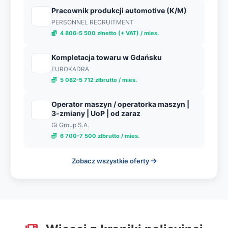
Pracownik produkcji automotive (K/M)
PERSONNEL RECRUITMENT
4 806-5 500 złnetto (+ VAT) / mies.
Kompletacja towaru w Gdańsku
EUROKADRA
5 082-5 712 złbrutto / mies.
Operator maszyn / operatorka maszyn |
3-zmiany | UoP | od zaraz
Gi Group S.A.
6 700-7 500 złbrutto / mies.
Zobacz wszystkie oferty