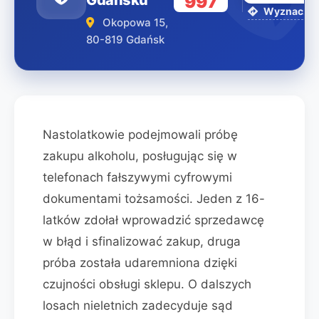
Gdańsku
997
Wyznacz tr
Okopowa 15,
80-819 Gdańsk
Nastolatkowie podejmowali próbę
zakupu alkoholu, posługując się w
telefonach fałszywymi cyfrowymi
dokumentami tożsamości. Jeden z 16-
latków zdołał wprowadzić sprzedawcę
w błąd i sfinalizować zakup, druga
próba została udaremniona dzięki
czujności obsługi sklepu. O dalszych
losach nieletnich zadecyduje sąd