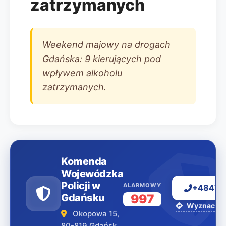
zatrzymanych
Weekend majowy na drogach
Gdańska: 9 kierujących pod
wpływem alkoholu
zatrzymanych.
Komenda
Wojewódzka
Policji w
ALARMOWY
+48477
Gdańsku
997
Wyznacz tr
Okopowa 15,
80-819 Gdańsk