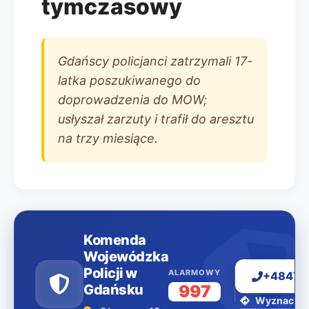
tymczasowy
Gdańscy policjanci zatrzymali 17-
latka poszukiwanego do
doprowadzenia do MOW;
usłyszał zarzuty i trafił do aresztu
na trzy miesiące.
Komenda
Wojewódzka
Policji w
ALARMOWY
+48477
Gdańsku
997
Wyznacz tr